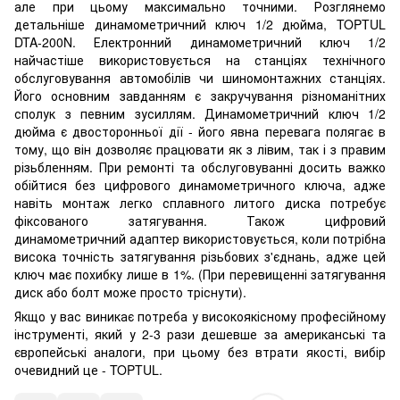
але при цьому максимально точними. Розглянемо
детальніше динамометричний ключ 1/2 дюйма, TOPTUL
DTA-200N. Електронний динамометричний ключ 1/2
найчастіше використовується на станціях технічного
обслуговування автомобілів чи шиномонтажних станціях.
Його основним завданням є закручування різноманітних
сполук з певним зусиллям. Динамометричний ключ 1/2
дюйма є двосторонньої дії - його явна перевага полягає в
тому, що він дозволяє працювати як з лівим, так і з правим
різьбленням. При ремонті та обслуговуванні досить важко
обійтися без цифрового динамометричного ключа, адже
навіть монтаж легко сплавного литого диска потребує
фіксованого затягування. Також цифровий
динамометричний адаптер використовується, коли потрібна
висока точність затягування різьбових з'єднань, адже цей
ключ має похибку лише в 1%. (При перевищенні затягування
диск або болт може просто тріснути).
Якщо у вас виникає потреба у високоякісному професійному
інструменті, який у 2-3 рази дешевше за американські та
європейські аналоги, при цьому без втрати якості, вибір
очевидний це - TOPTUL.