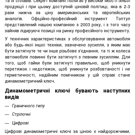
та їх сплавів. Секрет компанії полягає у високій якості їхньої
продукції і при цьому доступній ціновій політиці, яка в 2-3
рази нижча за ціну американських та європейських
аналогів. Офіційно-професійний інструмент Топтул
представлений нашою компанією з 2003 року, і з того часу
зайняв лідируючі позиції на ринку професійного інструменту.
У технічних характеристиках з обслуговування автомобіля
або будь-якої іншої техніки, зазначено зусилля, з яким має
бути затягнуте те чи інше різьбове з'єднання, та ті ж колеса
автомобіля повинні бути затягнуті з певним зусиллям. Для
того, щоб гайки були затягнуті правильно, щоб уникнути
перетяжок і недотяжок, щоб уникнути розбовтаності і не
герметичності, надійним помічником у цій справі стане
динамометричний ключ.
Динамометричні ключі бувають наступних
видів
Граничного типу
Стрілочні
Цифрові
Цифрові динамометричні ключі за ціною є найдорожчими,