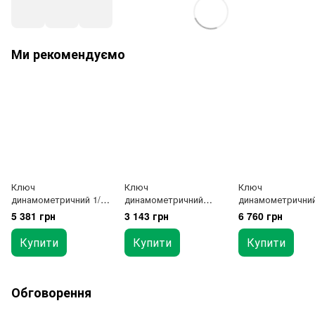
Ми рекомендуємо
Ключ
Ключ
Ключ
динамометричний 1/2
динамометричний
динамометричний
"x595мм (L) 60-300Нм
3/8"x375mm(L) 20-
"x680мм (L) 80-4
5 381 грн
3 143 грн
6 760 грн
110Nm TOPTUL
ANBV1211
Купити
Купити
Купити
Обговорення