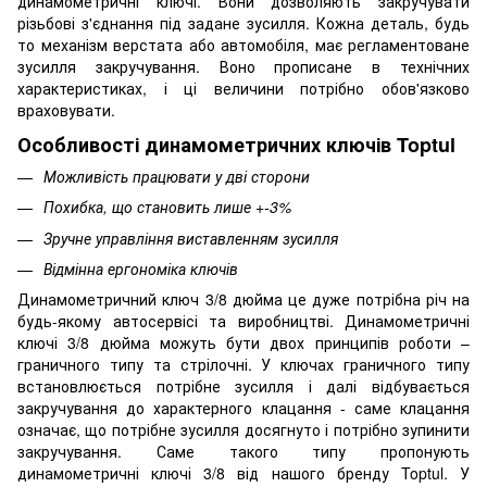
динамометричні ключі. Вони дозволяють закручувати
різьбові з'єднання під задане зусилля. Кожна деталь, будь
то механізм верстата або автомобіля, має регламентоване
зусилля закручування. Воно прописане в технічних
характеристиках, і ці величини потрібно обов'язково
враховувати.
Особливості динамометричних ключів Toptul
Можливість працювати у дві сторони
Похибка, що становить лише +-3%
Зручне управління виставленням зусилля
Відмінна ергономіка ключів
Динамометричний ключ 3/8 дюйма це дуже потрібна річ на
будь-якому автосервісі та виробництві. Динамометричні
ключі 3/8 дюйма можуть бути двох принципів роботи –
граничного типу та стрілочні. У ключах граничного типу
встановлюється потрібне зусилля і далі відбувається
закручування до характерного клацання - саме клацання
означає, що потрібне зусилля досягнуто і потрібно зупинити
закручування. Саме такого типу пропонують
динамометричні ключі 3/8 від нашого бренду Toptul. У