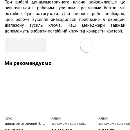
При виборі динамометричного ключа найважливіше це
визначиться з робочим зусиллям і розмірами болтів, які
потрібно буде затягувати. Для точності робіт необхідно,
щоб робоче зусилля знаходилося приблизно в середині
діапазону зусиль ключа. Наші менеджери завжди
допоможуть вибрати потрібний ключ під конкретні критерії.
Ми рекомендуємо
Ключ
Ключ
Ключ
динамометричний 3/8
динамометричний
динамометричний
"x400мм (L) 20-100Нм
3/4"x1090mm(L) 150-
"x517мм (L) 40-2
4 660 грн
17 415 грн
4 944 грн