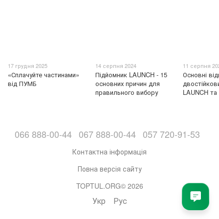
17 грудня 2025
14 серпня 2024
11 серпня 20
«Сплачуйте частинами»
Підйомник LAUNCH - 15
Основні від
від ПУМБ
основних причин для
двостійков
правильного вибору
LAUNCH та
066 888-00-44
067 888-00-44
057 720-91-53
Контактна інформація
Повна версія сайту
TOPTUL.ORG© 2026
Укр
Рус