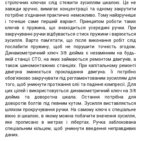
стрілочних ключах слід стежити зусиллям шкалою. Це не
завжди зручно, вимагає концентрації та одному закрутити
потрібне з'єднання практично неможливо. Тому найзручніше
і точніше саме перший варіант. Принципом роботи таких
ключів є пружина, що знаходиться усередині ручки. При
закручуванні ручки відбувається стиск пружини і варіюється
зусилля. Варто пам'ятати, що після виконання робіт слід
послабити пружину, щоб не порушити точність згодом.
Динамометричний ключ 3/8 дюйма є незамінним на будь-
якій станції СТО, на яких займаються ремонтом двигунів, а
також шиномонтажних станціях. При капітальному ремонті
двигуна змінюється прокладання двигуна. Її потрібно
обов'язково закручувати під регламентованим зусиллям для
того, щоб уникнути протікання олії та падіння компресії. Для
цих цілей і використовується динамометричний ключ на 3/8
дюйма та доворотна шкала. Остання потрібна для
доворотів болтів під певним кутом. Зусилля виставляється
шляхом прокручування ручки. На самому ключі є спеціальне
вікно зі шкалою, в якому можна побачити значення зусилля,
яке прописано в метрах і лібертах. Ручка заблокована
спеціальним кільцем, щоб уникнути введення неправдивих
даних.