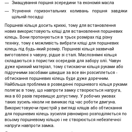
Змащування поршня зсередини та економія масла
Усунення горизонтальних коливань поршня завдяки
щільній посадці
Поршневі кільця досить крихкі, тому для встановлення
нових використовують кліщі для встановлення поршневих
кілець. Вони пропонуються в трьох розмірах під різну
техніку, тому є можливість вибрати кліщі для поршневих
кілець під будь-який розмір. Поршневі кільця зазвичай
виготовлені з чавуну, рідше зі сталі. Маслознімні кільця
складаються з пористих осередків для забору олії. Чавун
дуже крихкий матеріал, тому стискаючи кільця руками або
підручними засобами швидше за все він розсиплеться -
обтискання поршневих кілець буде дуже доречним.
Найбільша проблема в розведенні поршневого кільця руками
полягає в тому, що навпроти замку створюється напруга,
яка в 60 разів перевищує допустиму. У робочих умовах
таких зусиль ніколи не виникає під час роботи двигуна.
Використовуючи пристрій у вигляді кліщів або обтискання
для поршневих кілець зусилля рівномірно розподіляється по
всьому поршневому кільцю і не створюється небезпечної
напруги навпроти замка.