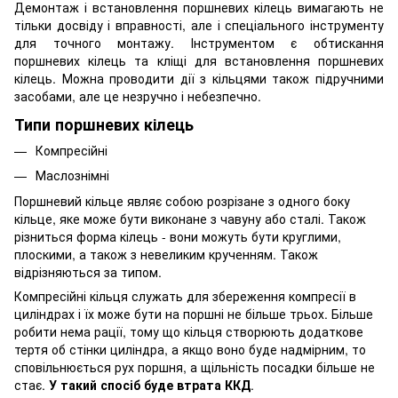
Демонтаж і встановлення поршневих кілець вимагають не
тільки досвіду і вправності, але і спеціального інструменту
для точного монтажу. Інструментом є обтискання
поршневих кілець та кліщі для встановлення поршневих
кілець. Можна проводити дії з кільцями також підручними
засобами, але це незручно і небезпечно.
Типи поршневих кілець
Компресійні
Маслознімні
Поршневий кільце являє собою розрізане з одного боку
кільце, яке може бути виконане з чавуну або сталі. Також
різниться форма кілець - вони можуть бути круглими,
плоскими, а також з невеликим крученням. Також
відрізняються за типом.
Компресійні кільця служать для збереження компресії в
циліндрах і їх може бути на поршні не більше трьох. Більше
робити нема рації, тому що кільця створюють додаткове
тертя об стінки циліндра, а якщо воно буде надмірним, то
сповільнюється рух поршня, а щільність посадки більше не
стає.
У такий спосіб буде втрата ККД
.