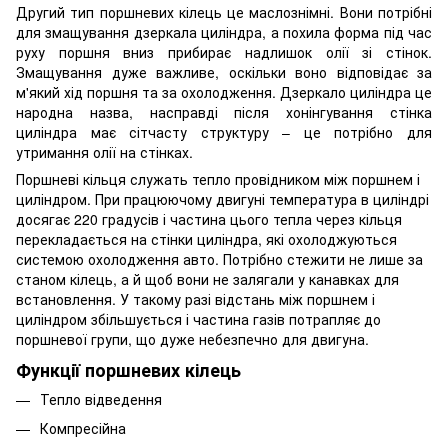
Другий тип поршневих кілець це маслознімні. Вони потрібні
для змащування дзеркала циліндра, а похила форма під час
руху поршня вниз прибирає надлишок олії зі стінок.
Змащування дуже важливе, оскільки воно відповідає за
м'який хід поршня та за охолодження. Дзеркало циліндра це
народна назва, насправді після хонінгування стінка
циліндра має сітчасту структуру – це потрібно для
утримання олії на стінках.
Поршневі кільця служать тепло провідником між поршнем і
циліндром. При працюючому двигуні температура в циліндрі
досягає 220 градусів і частина цього тепла через кільця
перекладається на стінки циліндра, які охолоджуються
системою охолодження авто. Потрібно стежити не лише за
станом кілець, а й щоб вони не залягали у канавках для
встановлення. У такому разі відстань між поршнем і
циліндром збільшується і частина газів потрапляє до
поршневої групи, що дуже небезпечно для двигуна.
Функції поршневих кілець
Тепло відведення
Компресійна