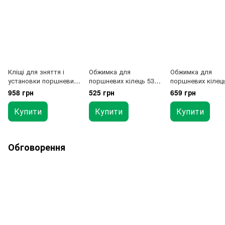
Кліщі для зняття і
Обжимка для
Обжимка для
установки поршневих
поршневих кілець 53-
поршневих кілець
кілець 110-160мм
125мм
175мм
958 грн
525 грн
659 грн
Купити
Купити
Купити
Обговорення