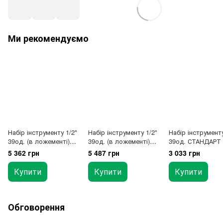
Ми рекомендуємо
Набір інструменту 1/2"
Набір інструменту 1/2"
Набір інструменту
39од. (в ложементі)
39од. (в ложементі)
39од. СТАНДАРТ 
TOPTUL GVC3903
TOPTUL GEC3901
1239
5 362 грн
5 487 грн
3 033 грн
Купити
Купити
Купити
Обговорення