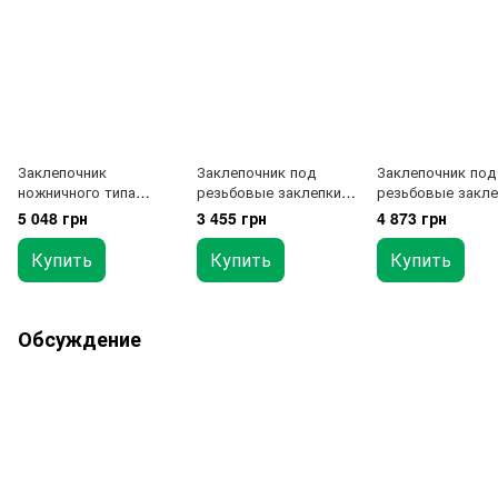
Заклепочник
Заклепочник под
Заклепочник под
ножничного типа
резьбовые заклепки
резьбовые закле
3,2(1/8"), 4,0(5/32"),
M3,M4,M5,M6 TOPTUL
M3,M4,M5,M6 в к
5 048 грн
3 455 грн
4 873 грн
5,0(3/16"), 6,0 , 6,4(1/4")
JBBA0306
121ед. TOPTUL
TOPTUL JBAH3064
GAAD0102
Купить
Купить
Купить
Обсуждение