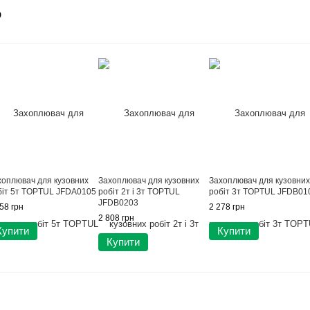
о
хоплювач для кузовних
Захоплювач для кузовних
Захоплювач для кузовних
біт 5т TOPTUL JFDA0105
робіт 2т і 3т TOPTUL
робіт 3т TOPTUL JFDB01
JFDB0203
58 грн
2 278 грн
2 808 грн
Купити
Купити
Купити