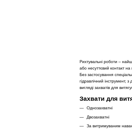
Рихтувальні роботи – найш
або несуттєвий контакт на
Без застосування спеціаль
гідравлічний інструмент, 
вигляді захватів для витяг
Захвати для вит
Однозахватні
Двозахватні
За витримуваним нава