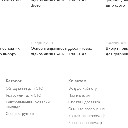
11 серпня 2024
8 серпня 2024
5 основних
Основні відмінності двостійкових
Вибір пнев
о вибору
підйомників LAUNCH та PEAK
для фарбув
Каталог
Клієнтам
Обладнання для СТО
Вхід до кабінету
Інструмент для СТО
Про магазин
Контрольно-вимірювальні
Оплата і доставка
прилади
Обмін та повернення
Спец інструмент
Контактна інформація
Корисна інформація