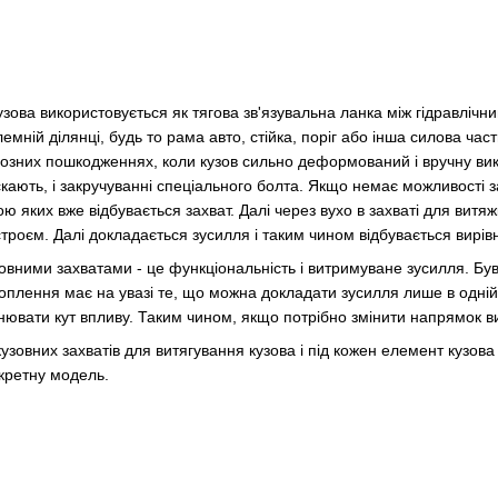
зова використовується як тягова зв'язувальна ланка між гідравлічни
емній ділянці, будь то рама авто, стійка, поріг або інша силова час
озних пошкодженнях, коли кузов сильно деформований і вручну вико
кають, і закручуванні спеціального болта. Якщо немає можливості за
ю яких вже відбувається захват. Далі через вухо в захваті для витя
строєм. Далі докладається зусилля і таким чином відбувається вирів
узовними захватами - це функціональність і витримуване зусилля. Б
оплення має на увазі те, що можна докладати зусилля лише в одній п
інювати кут впливу. Таким чином, якщо потрібно змінити напрямок в
в кузовних захватів для витягування кузова і під кожен елемент кузо
кретну модель.