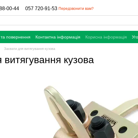
88-00-44
057 720-91-53
Передзвонити вам?
 та повернення
Контактна інформація
Корисна інформація
Уг
Захвати для витягування кузова
 витягування кузова