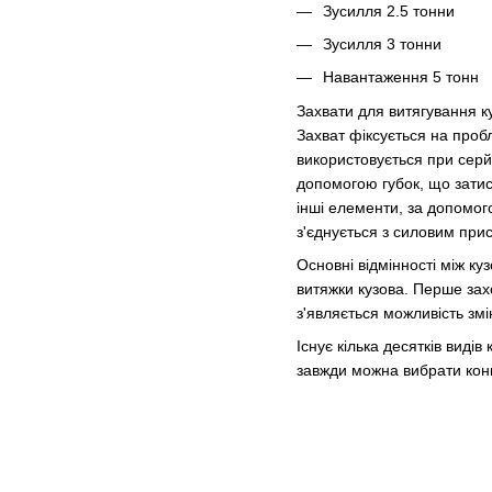
Зусилля 2.5 тонни
Зусилля 3 тонни
Навантаження 5 тонн
Захвати для витягування ку
Захват фіксується на пробл
використовується при серй
допомогою губок, що затис
інші елементи, за допомого
з'єднується з силовим при
Основні відмінності між к
витяжки кузова. Перше зах
з'являється можливість зм
Існує кілька десятків виді
завжди можна вибрати кон