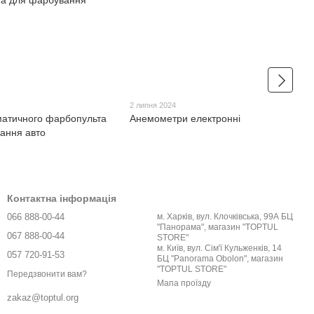
2 липня 2024
матичного фарбопульта
Анемометри електронні
ання авто
Контактна інформація
066 888-00-44
м. Харків, вул. Клочківська, 99А БЦ
"Панорама", магазин "TOPTUL
067 888-00-44
STORE"
м. Київ, вул. Сім'ї Кульженків, 14
057 720-91-53
БЦ "Panorama Obolon", магазин
"TOPTUL STORE"
Передзвонити вам?
Мапа проїзду
zakaz@toptul.org