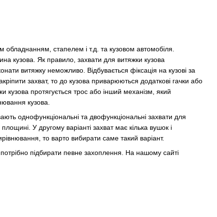
м обладнанням, стапелем і т.д. та кузовом автомобіля.
тина кузова. Як правило, захвати для витяжки кузова
нати витяжку неможливо. Відбувається фіксація на кузові за
кріпити захват, то до кузова приварюються додаткові гачки або
жки кузова протягується трос або інший механізм, який
нювання кузова.
увають однофункціональні та двофункціональні захвати для
лощині. У другому варіанті захват має кілька вушок і
ирівнювання, то варто вибирати саме такий варіант.
ва потрібно підбирати певне захоплення. На нашому сайті