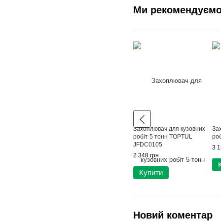
Ми рекомендуєм
Захоплювач для кузовних
За
робіт 5 тонн TOPTUL
ро
JFDC0105
3 1
2 348 грн
Купити
Новий коментар