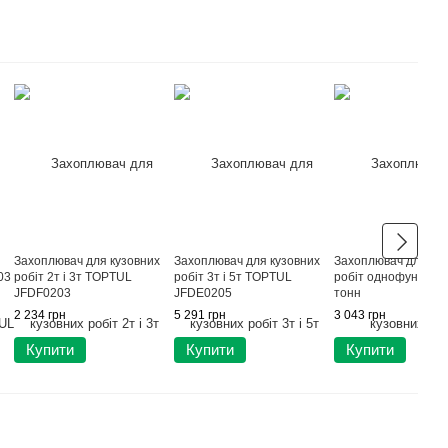
Захоплювач для кузовних
Захоплювач для кузовних
Захоплювач для ку
03
робіт 2т і 3т TOPTUL
робіт 3т і 5т TOPTUL
робіт однофункційн
JFDF0203
JFDE0205
тонн
2 234 грн
5 291 грн
3 043 грн
Купити
Купити
Купити