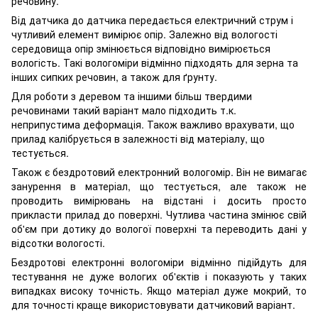
речовину.
Від датчика до датчика передається електричний струм і
чутливий елемент вимірює опір. Залежно від вологості
середовища опір змінюється відповідно вимірюється
вологість. Такі вологоміри відмінно підходять для зерна та
інших сипких речовин, а також для ґрунту.
Для роботи з деревом та іншими більш твердими
речовинами такий варіант мало підходить т.к.
неприпустима деформація. Також важливо врахувати, що
прилад калібрується в залежності від матеріалу, що
тестується.
Також є бездротовий електронний вологомір. Він не вимагає
занурення в матеріал, що тестується, але також не
проводить вимірювань на відстані і досить просто
прикласти прилад до поверхні. Чутлива частина змінює свій
об'єм при дотику до вологої поверхні та переводить дані у
відсотки вологості.
Бездротові електронні вологоміри відмінно підійдуть для
тестування не дуже вологих об'єктів і показують у таких
випадках високу точність. Якщо матеріал дуже мокрий, то
для точності краще використовувати датчиковий варіант.