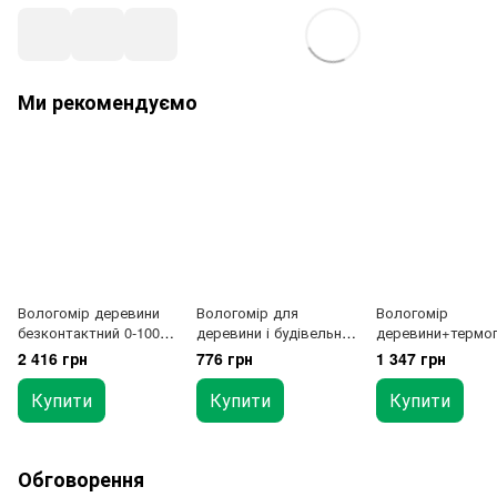
Ми рекомендуємо
Вологомір деревини
Вологомір для
Вологомір
безконтактний 0-100%
деревини і будівельних
деревини+термог
WINTACT WT637
матеріалів (28 порід, 4
етр 2-70% (28 пор
2 416 грн
776 грн
1 347 грн
типу) (0 ~ 41%)
типи) BENETECH
GM610
Купити
Купити
Купити
Обговорення