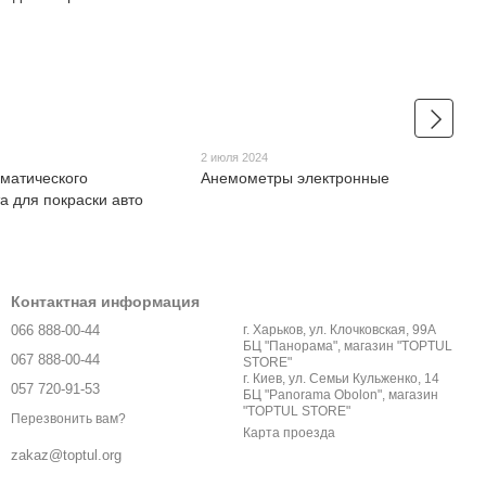
2 июля 2024
матического
Анемометры электронные
а для покраски авто
Контактная информация
066 888-00-44
г. Харьков, ул. Клочковская, 99А
БЦ "Панорама", магазин "TOPTUL
067 888-00-44
STORE"
г. Киев, ул. Семьи Кульженко, 14
057 720-91-53
БЦ "Panorama Obolon", магазин
"TOPTUL STORE"
Перезвонить вам?
Карта проезда
zakaz@toptul.org