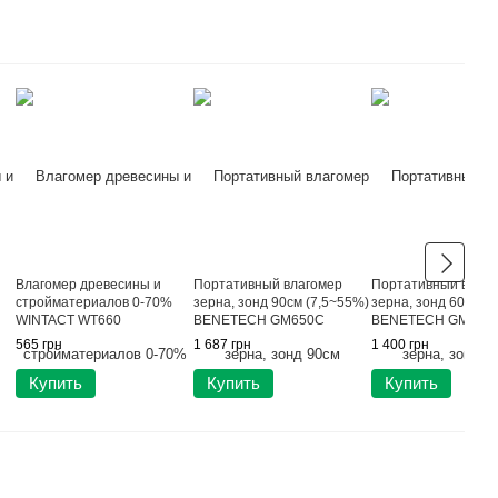
Влагомер древесины и
Портативный влагомер
Портативный влаго
стройматериалов 0-70%
зерна, зонд 90см (7,5~55%)
зерна, зонд 60см (
WINTACT WT660
BENETECH GM650C
BENETECH GM650
565 грн
1 687 грн
1 400 грн
Купить
Купить
Купить