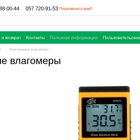
88-00-44
057 720-91-53
Перезвонить вам?
 и возврат
Контакты
Полезная информация
Пользовательско
я
Электронные влагомеры
е влагомеры