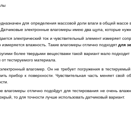
алы
дназначен для определения массовой доли влаги в общей массе 
 Датчиковые электронные влагомеры имею два щупа, которые нужн
едается электрический ток и чувствительный элемент измеряет со
о измеряется влажность. Такие влагомеры отлично подходят
для з
ругими более твердыми веществами такой вариант мало подходит т
и от тестируемого материала.
электронный влагомер. Он не требует погружения в тестируемый
жить прибор к поверхности. Чувствительная часть меняет свой 
сти.
 влагомеры отлично подойдут для тестирования не очень влажны
крый, то для точности лучше использовать датчиковый вариант.