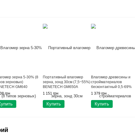
агомер зерна 5-30% (8
Портативный влагомер
Влагомер древесины и
пов зерновых)
зерна, зонд 30см (7,5~55%)
стройматериалов
NETECH GM640
BENETECH GM650A
бесконтактный 0,5-69%
WINTACT WT635
08 грн
1 151 грн
1 379 грн
Купить
Купить
Купить
рий