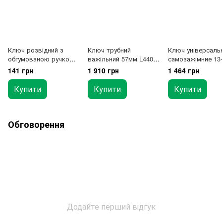
Ключ розвідний з
Ключ трубний
Ключ універсаль
обгумованою ручкою
важільний 57мм L440
самозажімние 13
150мм 0-20мм
(90 °, шведський тип)
8од. сантехнічний
141 грн
1 910 грн
1 464 грн
Купити
Купити
Купити
Обговорення
Додайте перший відгук