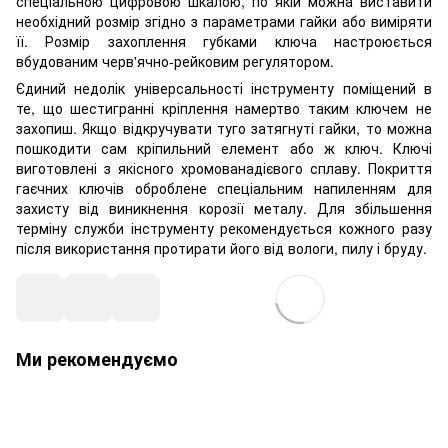
спеціальною цифровою шкалою, по якій можна виставити
необхідний розмір згідно з параметрами гайки або виміряти
її. Розмір захоплення губками ключа настроюється
вбудованим черв'ячно-рейковим регулятором.
Єдиний недолік універсальності інструменту поміщений в
те, що шестигранні кріплення намертво таким ключем не
захопиш. Якщо відкручувати туго затягнуті гайки, то можна
пошкодити сам кріпильний елемент або ж ключ. Ключі
виготовлені з якісного хромованадієвого сплаву. Покриття
гаєчних ключів оброблене спеціальним напиленням для
захисту від виникнення корозії металу. Для збільшення
терміну служби інструменту рекомендується кожного разу
після використання протирати його від вологи, пилу і бруду.
Ми рекомендуємо