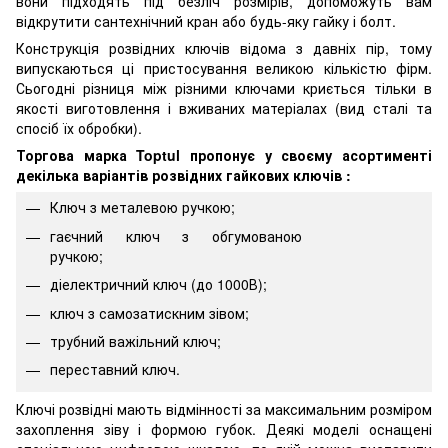
вони підходять під безліч розмірів, допоможуть вам
відкрутити сантехнічний кран або будь-яку гайку і болт.
Конструкція розвідних ключів відома з давніх пір, тому
випускаються ці пристосування великою кількістю фірм.
Сьогодні різниця між різними ключами криється тільки в
якості виготовлення і вживаних матеріалах (вид сталі та
спосіб їх обробки).
Торгова марка Toptul пропонує у своєму асортименті
декілька варіантів розвідних гайкових ключів :
Ключ з металевою ручкою;
гаєчний ключ з обгумованою
ручкою;
діелектричний ключ (до 1000В);
ключ з самозатискним зівом;
трубний важільний ключ;
переставний ключ.
Ключі розвідні мають відмінності за максимальним розміром
захоплення зіву і формою губок. Деякі моделі оснащені