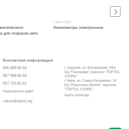
2 июля 2024
матического
Анемометры электронные
а для покраски авто
Контактная информация
066 888-00-44
г. Харьков, ул. Клочковская, 99А
БЦ "Панорама", магазин "TOPTUL
067 888-00-44
STORE"
г. Киев, ул. Семьи Кульженко, 14
057 720-91-53
БЦ "Panorama Obolon", магазин
"TOPTUL STORE"
Перезвонить вам?
Карта проезда
zakaz@toptul.org