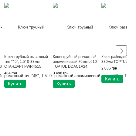
Ключ трубный рычажный
Ключ трубный рычажный
Ключ разводной 15"
тип "45", 1.5" 0-38мм
алюминиевый 76мм L610
380мм TOPTUL AM
0
СТАНДАРТ PWR4515
TOPTUL DDAC1A24
2 036 грн
484 грн
3 498 грн
Купить
Купить
Купить