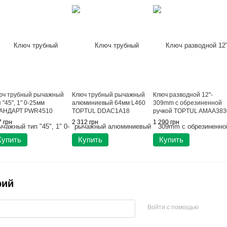
юч трубный рычажный
Ключ трубный рычажный
Ключ разводной 12"-
 "45", 1" 0-25мм
алюминиевый 64мм L460
309mm с обрезиненной
АНДАРТ PWR4510
TOPTUL DDAC1A18
ручкой TOPTUL AMAA383
 грн
2 312 грн
1 290 грн
Купить
Купить
Купить
рий
Войти с помощью