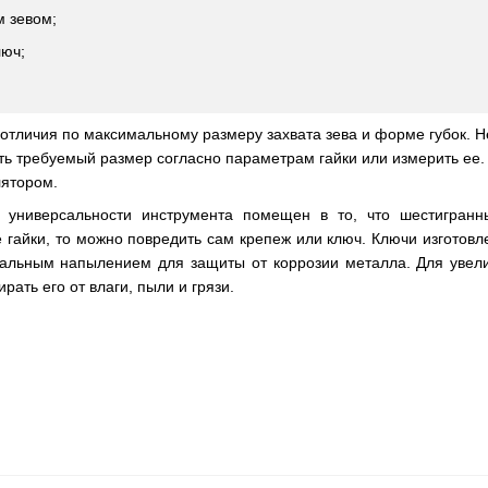
 зевом;
люч;
отличия по максимальному размеру захвата зева и форме губок.
ть требуемый размер согласно параметрам гайки или измерить ее.
лятором.
к универсальности инструмента помещен в то, что шестигран
ые гайки, то можно повредить сам крепеж или ключ. Ключи изготов
альным напылением для защиты от коррозии металла. Для увели
рать его от влаги, пыли и грязи.