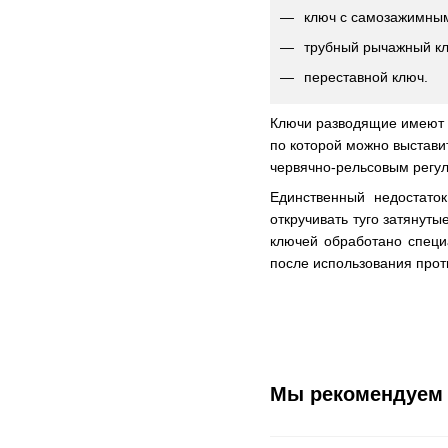
ключ с самозажимным
трубный рычажный к
переставной ключ.
Ключи разводящие имеют 
по которой можно выстави
червячно-рельсовым регу
Единственный недостато
откручивать туго затянут
ключей обработано специ
после использования проти
Мы рекомендуем