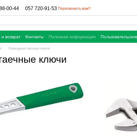
88-00-44
057 720-91-53
Перезвонить вам?
 и возврат
Контакты
Полезная информация
Пользовательско
я
Разводные гаечные ключи
гаечные ключи