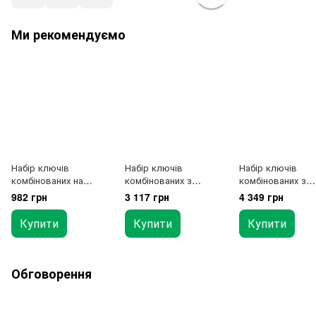
Ми рекомендуємо
Набір ключів
Набір ключів
Набір ключів
комбінованих на
комбінованих з
комбінованих з
холдері 9 шт. (6-
тріскачкою 8-19мм +
тріскачкою 8-19
982 грн
3 117 грн
4 349 грн
8,10,12-14,17,19мм)
перехідники TOPTUL
10од. на холдері
TOPTUL GAAC0901
GAAI1004
TOPTUL GSCQ10
Купити
Купити
Купити
Обговорення