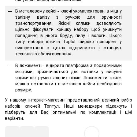
В металевому кейсі - ключі укомплектовані в міцну
залізну валізу з ручкою для зручності
транспортування. Якісні клямки дозволяють
щільно фіксувати кришку набору щоб уникнути
попадання в нього бруду, пилу і вологи. Цього
типу набори ключів Toptul широко поширені у
використанні в цехах підприємств і станціях
технічного обслуговування.
В ложементі - відкрита платформа з посадочними
місцями, призначається для вставки у висувні
ящики інструментальних візків. Ложементи також
можна вставляти і в металеві кейси необхідного
розміру.
У нашому інтернет-магазині представлений великий вибір
наборів ключей Топтул. Наші менеджери підкажуть і
підберуть для Вас оптимальні по комплектації і ціні
варіанти.