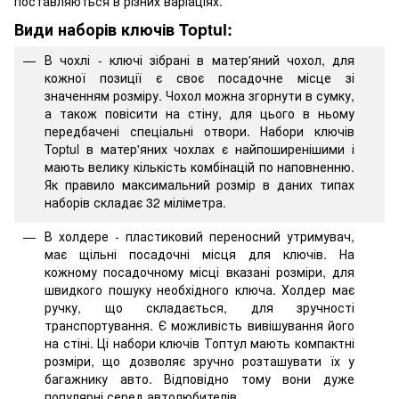
поставляються в різних варіаціях.
​Види наборів ключів Toptul:
В чохлі - ключі зібрані в матер'яний чохол, для
кожної позиції є своє посадочне місце зі
значенням розміру. Чохол можна згорнути в сумку,
а також повісити на стіну, для цього в ньому
передбачені спеціальні отвори. Набори ключів
Toptul в матер'яних чохлах є найпоширенішими і
мають велику кількість комбінацій по наповненню.
Як правило максимальний розмір в даних типах
наборів складає 32 міліметра.
В холдере - пластиковий переносний утримувач,
має щільні посадочні місця для ключів. На
кожному посадочному місці вказані розміри, для
швидкого пошуку необхідного ключа. Холдер має
ручку, що складається, для зручності
транспортування. Є можливість вивішування його
на стіні. Ці набори ключів Топтул мають компактні
розміри, що дозволяє зручно розташувати їх у
багажнику авто. Відповідно тому вони дуже
популярні серед автолюбителів.