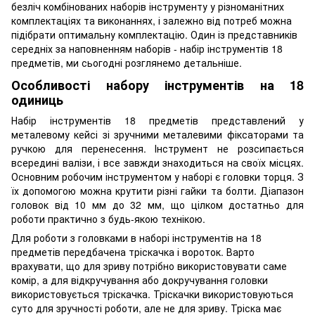
безліч комбінованих наборів інструменту у різноманітних
комплектаціях та виконаннях, і залежно від потреб можна
підібрати оптимальну комплектацію. Один із представників
середніх за наповненням наборів - набір інструментів 18
предметів, ми сьогодні розглянемо детальніше.
Особливості набору інструментів на 18
одиниць
Набір інструментів 18 предметів представлений у
металевому кейсі зі зручними металевими фіксаторами та
ручкою для перенесення. Інструмент не розсипається
всередині валізи, і все завжди знаходиться на своїх місцях.
Основним робочим інструментом у наборі є головки торця. З
їх допомогою можна крутити різні гайки та болти. Діапазон
головок від 10 мм до 32 мм, що цілком достатньо для
роботи практично з будь-якою технікою.
Для роботи з головками в наборі інструментів на 18
предметів передбачена тріскачка і вороток. Варто
врахувати, що для зриву потрібно використовувати саме
комір, а для відкручування або докручування головки
використовується тріскачка. Тріскачки використовуються
суто для зручності роботи, але не для зриву. Тріска має