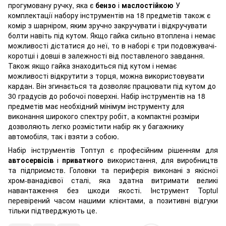
прогумовану ручку, яка є
бензо
і
маслостійкою
У
комплектації набору інструментів на 18 предметів також є
комір з шарніром, яким зручно закручувати і відкручувати
болти навіть під кутом. Якщо гайка сильно втоплена і немає
можливості дістатися до неї, то в наборі є три подовжувачі-
коротші і довші в залежності від поставленого завдання.
Також якщо гайка знаходиться під кутом і немає
можливості відкрутити з торця, можна використовувати
кардан. Він згинається та дозволяє працювати під кутом до
30 градусів до робочої поверхні. Набір інструментів на 18
предметів має необхідний мінімум інструменту для
виконання широкого спектру робіт, а компактні розміри
дозволяють легко розмістити набір як у багажнику
автомобіля, так і взяти з собою.
Набір інструментів Топтул є професійним рішенням для
автосервісів
і
приватного
використання, для виробництв
та підприємств. Головки та периферія виконані з якісної
хром-ванадієвої сталі, яка здатна витримати великі
навантаження без шкоди якості. Інструмент Toptul
перевірений часом нашими клієнтами, а позитивні відгуки
тільки підтверджують це.