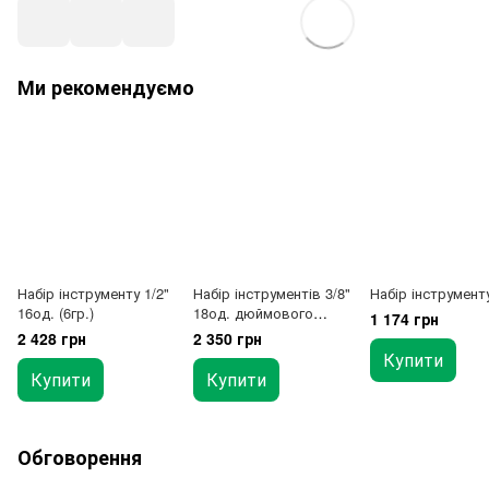
Ми рекомендуємо
Набір інструменту 1/2"
Набір інструментів 3/8"
Набір інструменту
16од. (6гр.)
18од. дюймового
1 174 грн
1/4"-7/8" TOPTUL
2 428 грн
2 350 грн
GCAD1823
Купити
Купити
Купити
Обговорення