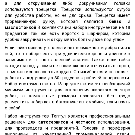
а для откручивания либо докручивания головки
используется трещетка. Трещотки используются сугубо
для удобства работы, но не для срыва. Трещетка имеет
прорезиненную ручку, которая является
бензо
и
маслостойкой
В комплектации набора инструментов на 18
предметов так же есть вороток с шарниром, которым
удобно закручивать и откручивать болты даже под углом.
Если гайка сильно утоплена и нет возможности добраться к
ней, то в наборе есть три удлинителя-короче и длиннее в
зависимости от поставленной задачи. Также если гайка
находится под углом и нет возможности открутить с торца,
то можно использовать кардан. Он изгибается и позволяет
работать под углом до 30 градусов к рабочей поверхности.
Набор инструментов на 18 предметов имеет необходимый
минимум инструмента для выполнения широкого спектра
работ, а компактные размеры позволяют без труда
разместить набор как в багажнике автомобиля, так и взять
с собой.
Набор инструментов Топтул является профессиональным
решением для
автосервисов
и
частного
использования,
для производств и предприятий. Головки и периферия
выполнены из качественной хром-ванадиевой стали,