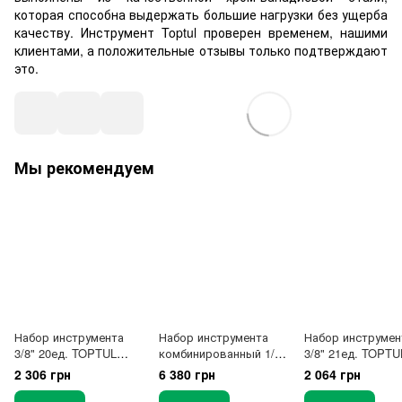
которая способна выдержать большие нагрузки без ущерба
качеству. Инструмент Toptul проверен временем, нашими
клиентами, а положительные отзывы только подтверждают
это.
Мы рекомендуем
Набор инструмента
Набор инструмента
Набор инструмен
3/8" 20ед. TOPTUL
комбинированный 1/2"
3/8" 21ед. TOPTU
GCAD2001
(короткие+длинные
GCAD2102
2 306 грн
6 380 грн
2 064 грн
головки) TOPTUL
GCAD4102