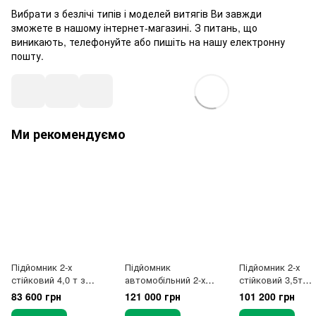
Вибрати з безлічі типів і моделей витягів Ви завжди
зможете в нашому інтернет-магазині. З питань, що
виникають, телефонуйте або пишіть на нашу електронну
пошту.
Ми рекомендуємо
Підйомник 2-х
Підйомник
Підйомник 2-х
стійковий 4,0 т з
автомобільний 2-х
стійковий 3,5т
нижньою
стійковий 4т 220В
електрогідравліч
83 600 грн
121 000 грн
101 200 грн
синхронізацією 380В
нижньою