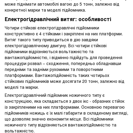
може піднімати автомобілі вагою до 5 тонн, залежно від
конкретної марки та моделі підйомника.
Електрогідравлічний витяг: особливості
Чотири стійкові електрогідравлічні підйомники
конструктивно є 4 стійками і закріплені на них платформи.
Витяг такого типу приводиться в дію завдяки
електрогідравлічному двигуну. Всі чотири стійкові
підйомники відрізняються вольтажністю та
вантажопідйомністю, і відмінно підійдуть для проведення
процедури розвал – сходження, попередньо обладнавши
передніми та задніми рухомими та поворотними
платформами. Вантажопідйомність таких чотирьох
стійкових підйомників може досягати 20 тонн, залежно від
моделі та марки.
Електрогідравлічний підйомник ножичного типу є
конструкцією, яка складається з двох ікс - образних стійок
із закріпленими на них платформами. Основною перевагою
підйомників ножиць є їх малі габарити в складеному вигляді,
що дозволяє значно економити місце. Всі підйомники
ножичного типу відрізняються вантажопідйомністю та
вольтажністю.