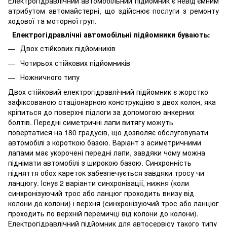
Електрогідравлічний автомобільний підйомник є невід'ємним
атрибутом автомайстерні, що здійснює послуги з ремонту
ходової та моторної груп.
Електрогідравлічні автомобільні підйомники бувають:
Двох стійкових підйомників
Чотирьох стійкових підйомників
Ножничного типу
Двох стійковий електрогідравлічний підйомник є жорстко
зафіксованою стаціонарною конструкцією з двох колон, яка
кріпиться до поверхні підлоги за допомогою анкерних
болтів. Передні симетричні лапи витягу можуть
повертатися на 180 градусів, що дозволяє обслуговувати
автомобілі з короткою базою. Варіант з асиметричними
лапами має укорочені передні лапи, завдяки чому можна
піднімати автомобілі з широкою базою. Синхронність
підняття обох кареток забезпечується завдяки тросу чи
ланцюгу. Існує 2 варіанти синхронізації, нижня (коли
синхронізуючий трос або ланцюг проходить внизу від
колони до колони) і верхня (синхронізуючий трос або ланцюг
проходить по верхній перемичці від колони до колони).
Електрогідравлічний підйомник для автосервісу такого типу