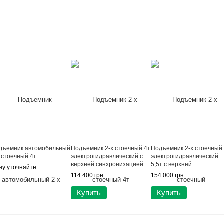
дъемник автомобильный
Подъемник 2-х стоечный 4т
Подъемник 2-х стоечный
х стоечный 4т
электрогидравлический с
электрогидравлический
верхней синхронизацией
5,5т с верхней
ну уточняйте
380В LAUNCH TLT-240SC-
синхронизацией 380В
114 400 грн
154 000 грн
380
(Electro-magnetic release)
BRIGHT BETA55-380
Купить
Купить