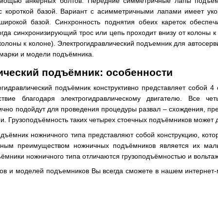
мощью анкерных болтов. Передние симметричные лапы подъёмн
с короткой базой. Вариант с асимметричными лапами имеет уко
ирокой базой. Синхронность поднятия обеих кареток обеспеч
огда синхронизирующий трос или цепь проходит внизу от колоны к
колоны к колоне). Электрогидравлический подъемник для автосерв
 марки и модели подъёмника.
ический подъёмник: особенности
огидравлический подъёмник конструктивно представляет собой 4
ствие благодаря электрогидравлическому двигателю. Все че
ично подойдут для проведения процедуры развал – схождения, п
 Грузоподъёмность таких четырех стоечных подъёмников может дос
дъёмник ножничного типа представляют собой конструкцию, котор
ным преимуществом ножничных подъёмников является их малые
ъёмники ножничного типа отличаются грузоподъёмностью и вольта
пов и моделей подъемников Вы всегда сможете в нашем интернет