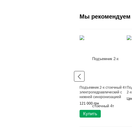
Мы рекомендуем
Подъемник 2-х стоечный 4т
По
электрогидравлический с
2-
нижней синхронизацией
Це
380В LAUNCH TLT-240SBA
121 000 грн
Купить