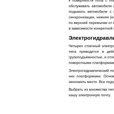
к поверхности пола с по
обслуживать автомобили 
подымать автомобили с ш
синхронизации, нижняя (к
по верхней перемычке от 
в зависимости конкретной
Электрогидравл
Четырех стоечный электр
типа приводится в дей
грузоподъёмностью, и отл
поворотными платформами.
Электрогидравлический по
них платформами. Основ
экономить место. Все под
Выбрать из множества ти
нашу электронную почту.