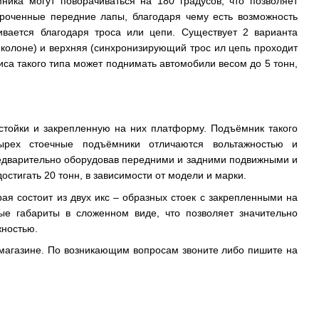
ика могут поворачиваться на 180 градусов, что позволяет
роченные передние лапы, благодаря чему есть возможность
ивается благодаря троса или цепи. Существует 2 варианта
 колоне) и верхняя (синхронизирующий трос ил цепь проходит
иса такого типа может поднимать автомобили весом до 5 тонн,
 стойки и закрепленную на них платформу. Подъёмник такого
тырех стоечные подъёмники отличаются вольтажностью и
редварительно оборудовав передними и задними подвижными и
тигать 20 тонн, в зависимости от модели и марки.
ая состоит из двух икс – образных стоек с закрепленными на
 габариты в сложенном виде, что позволяет значительно
жностью.
-магазине. По возникающим вопросам звоните либо пишите на