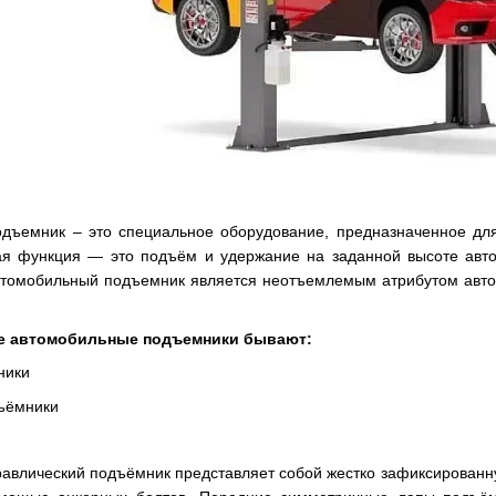
одъемник – это специальное оборудование, предназначенное дл
ая функция — это подъём и удержание на заданной высоте авто
втомобильный подъемник является неотъемлемым атрибутом автом
е автомобильные подъемники бывают:
ники
ъёмники
равлический подъёмник представляет собой жестко зафиксированну