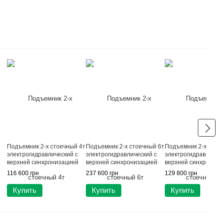
Подъемник 2-х стоечный 4т
Подъемник 2-х стоечный 6т
Подъемник 2-х сто
электрогидравлический с
электрогидравлический с
электрогидравличес
верхней синхронизацией
верхней синхронизацией
верхней синхрониз
220В LAUNCH TLT-240SC-
LAUNCH TLT260AT
380В LAUNCH TLT-
116 600 грн
237 600 грн
129 800 грн
220
Купить
Купить
Купить