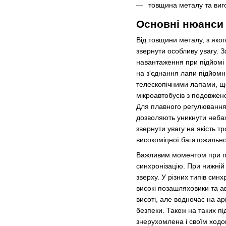
товщина металу та виг
Основні нюанси 
Від товщини металу, з яког
звернути особливу увагу. 
навантаження при підйомі а
на з'єднання лапи підйомн
телескопічними лапами, що
мікроавтобусів з подовжено
Для плавного регулювання в
дозволяють уникнути неба
звернути увагу на якість т
високоміцної багатожильної
Важливим моментом при пок
синхронізацію. При нижній 
зверху. У різних типів син
високі позашляховики та ав
висоті, але водночас на а
безпеки. Також на таких п
знерухомлена і своїм ходо