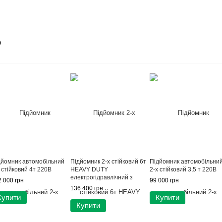
о
дйомник автомобільний
Підйомник 2-х стійковий 6т
Підйомник автомобільни
 стійковий 4т 220В
HEAVY DUTY
2-х стійковий 3,5 т 220В
електрогідравлічний з
 000 грн
99 000 грн
нижньою синхронізацією
136 400 грн
220В POWERLIFT PWR-
Купити
Купити
260E-220
Купити