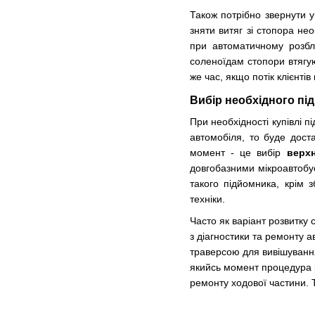
Також потрібно звернути 
зняти витяг зі стопора не
при автоматичному розбло
соленоїдам стопори втягую
же час, якщо потік клієнті
Вибір необхідного пі
При необхідності купівлі 
автомобіля, то буде дост
момент - це вибір
верх
довгобазними мікроавтобу
такого підйомника, крім з
техніки.
Часто як варіант розвитку
з діагностики та ремонту 
траверсою для вивішуванн
якийсь момент процедура р
ремонту ходової частини. Т