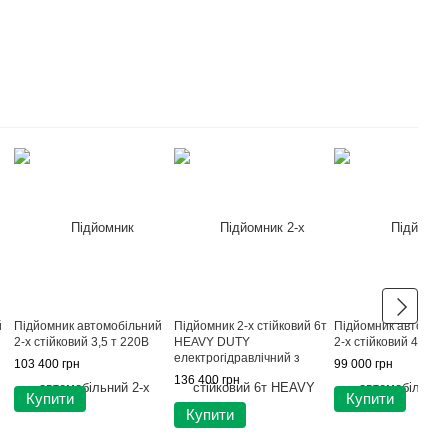
й
Підйомник автомобільний
Підйомник 2-х стійковий 6т
Підйомник автомоб
2-х стійковий 3,5 т 220В
HEAVY DUTY
2-х стійковий 4т 38
електрогідравлічний з
103 400 грн
99 000 грн
нижньою синхронізацією
136 400 грн
380В POWERLIFT PWR-
Купити
Купити
260E-380
Купити