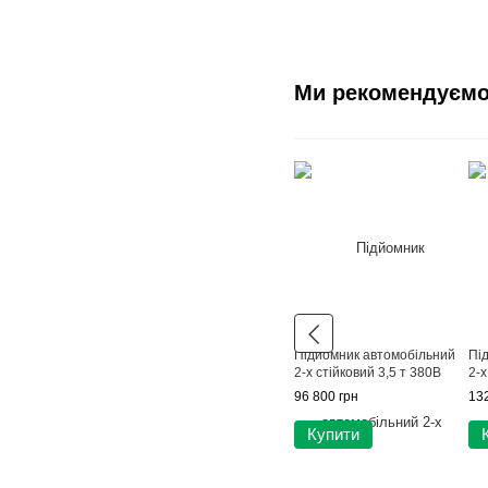
Ми рекомендуєм
Підйомник автомобільний
Пі
2-х стійковий 3,5 т 380В
2-х
96 800 грн
132
Купити