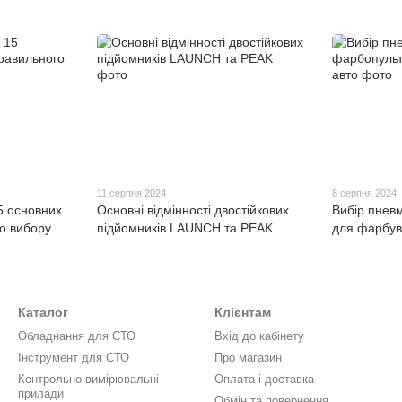
11 серпня 2024
8 серпня 2024
5 основних
Основні відмінності двостійкових
Вибір пнев
о вибору
підйомників LAUNCH та PEAK
для фарбув
Каталог
Клієнтам
Обладнання для СТО
Вхід до кабінету
Інструмент для СТО
Про магазин
Контрольно-вимірювальні
Оплата і доставка
прилади
Обмін та повернення