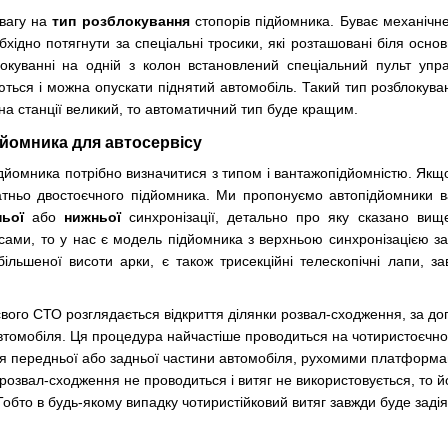
увагу на
тип розблокування
стопорів підйомника. Буває механічн
обхідно потягнути за спеціальні тросики, які розташовані біля осн
куванні на одній з колон встановлений спеціальний пульт упра
ться і можна опускати піднятий автомобіль. Такий тип розблокуван
в на станції великий, то автоматичний тип буде кращим.
дйомника для автосервісу
підйомника потрібно визначитися з типом і вантажопідйомністю. Як
атньо двостоєчного підйомника. Ми пропонуємо автопідйомники в
ньої
або
нижньої
синхронізації, детально про яку сказано ви
сами, то у нас є модель підйомника з верхньою синхронізацією з
більшеної висоти арки, є також трисекційні телескопічні лапи, з
 свого СТО розглядається відкриття ділянки розвал-сходження, за д
автомобіля. Ця процедура найчастіше проводиться на чотиристоєчно
я передньої або задньої частини автомобіля, рухомими платформа
озвал-сходження не проводиться і витяг не використовується, то 
обто в будь-якому випадку чотиристійковий витяг завжди буде задіян