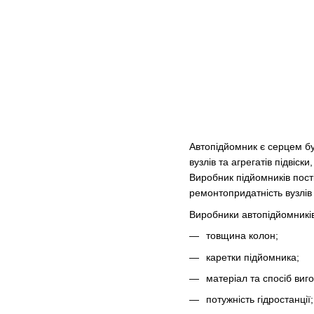
Автопідйомник є серцем бу
вузлів та агрегатів підві
Виробник підйомників пості
ремонтопридатність вузлів
Виробники автопідйомників
товщина колон;
каретки підйомника;
матеріал та спосіб виг
потужність гідростанції;