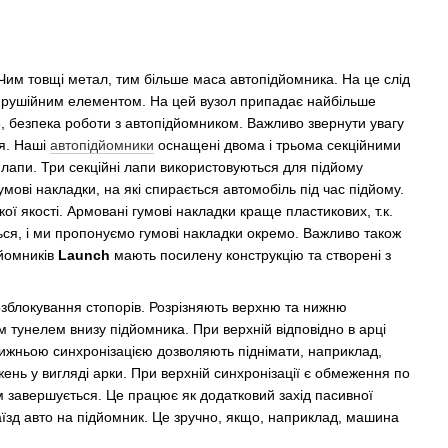
у. Чим товщі метал, тим більше маса автопідйомника. На це слід
им рушійним елементом. На цей вузол припадає найбільше
ше, безпека роботи з автопідйомником. Важливо звернути увагу
ня. Наші
автопідйомники
оснащені двома і трьома секційними
 лапи. Три секційні лапи використовуються для підйому
умові накладки, на які спирається автомобіль під час підйому.
ї якості. Армовані гумові накладки краще пластикових, т.к.
ся, і ми пропонуємо гумові накладки окремо. Важливо також
дйомників
Launch
мають посилену конструкцію та створені з
озблокування стопорів. Розрізняють верхню та нижню
им тунелем внизу підйомника. При верхній відповідно в арці
з нижньою синхронізацією дозволяють піднімати, наприклад,
жень у вигляді арки. При верхній синхронізації є обмеження по
ом завершується. Це працює як додатковий захід пасивної
їзд авто на підйомник. Це зручно, якщо, наприклад, машина