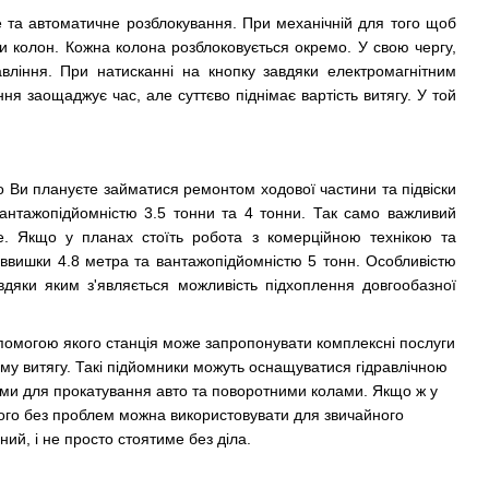
е та автоматичне розблокування. При механічній для того щоб
ови колон. Кожна колона розблоковується окремо. У свою чергу,
вління. При натисканні на кнопку завдяки електромагнітним
ня заощаджує час, але суттєво піднімає вартість витягу. У той
що Ви плануєте займатися ремонтом ходової частини та підвіски
антажопідйомністю 3.5 тонни та 4 тонни. Так само важливий
ще. Якщо у планах стоїть робота з комерційною технікою та
аввишки 4.8 метра та вантажопідйомністю 5 тонн. Особливістю
авдяки яким з'являється можливість підхоплення довгообазної
опомогою якого станція може запропонувати комплексні послуги
му витягу. Такі підйомники можуть оснащуватися гідравлічною
ми для прокатування авто та поворотними колами. Якщо ж у
його без проблем можна використовувати для звичайного
ий, і не просто стоятиме без діла.