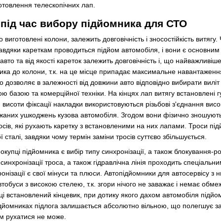
отовлення телескопічних лап.
під час вибору підйомника для СТО
о виготовлені колони, залежить довговічність і зносостійкість витяг
Завдяки кареткам проводиться підйом автомобіля, і вони є основн
вто та від якості кареток залежить довговічність і, що найважливі
ика до колони, т.к. на це місце припадає максимальне навантажен
 дозволяє в залежності від довжини авто відповідно вибирати виліт
ю базою та комерційної техніки. На кінцях лап витягу встановлені г
исоти фіксації накладки використовуються різьбові з'єднання високо
жаних ушкоджень кузова автомобіля. Згодом вони фізично зношують
росів, які рухають каретку з встановленими на них лапами. Троси пі
 сталі, завдяки чому термін заміни тросів суттєво збільшується.
упці підйомника є вибір типу синхронізації, а також блокування-р
синхронізації троса, а також гідравлічна лінія проходить спеціальн
хронізації є свої мінуси та плюси. Автопідйомники для автосервісу 
тобуси з високою стелею, т.к. згори нічого не заважає і немає обме
рці встановлений кінцевик, при дотику якого дахом автомобіля підй
ідйомниках підлога залишається абсолютно вільною, що полегшує за
м рухатися не може.