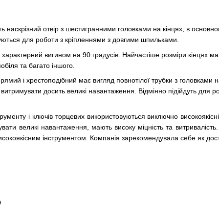
ь наскрізний отвір з шестигранними головками на кінцях, в основно
уються для роботи з кріпленнями з довгими шпильками.
характерний вигином на 90 градусів. Найчастіше розміри кінцях м
мобіля та багато іншого.
ямий і хрестоподібний має вигляд повнотілої трубки з головками на
і витримувати досить великі навантаження. Відмінно підійдуть для р
рументу і ключів торцевих використовуються виключно високоякісні м
увати великі навантаження, мають високу міцність та витривалість. 
високоякісним інструментом. Компанія зарекомендувала себе як досту
о