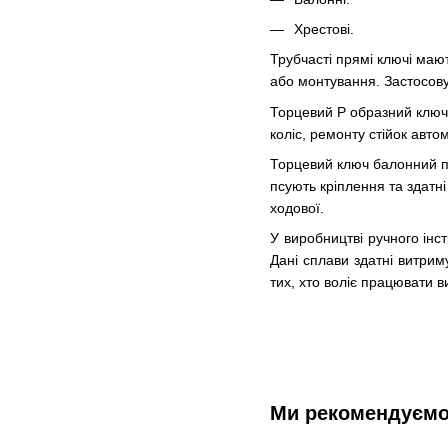
Хрестові.
Трубчасті прямі ключі мают
або монтування. Застосов
Торцевий Р образний ключ 
коліс, ремонту стійок авто
Торцевий ключ балонний пр
псують кріплення та здатн
ходової.
У виробництві ручного інст
Дані сплави здатні витрим
тих, хто воліє працювати 
Ми рекомендуєм