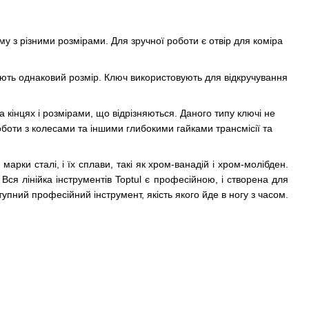
му з різними розмірами. Для зручної роботи є отвір для коміра
ають однаковий розмір. Ключ використовують для відкручування
 кінцях і розмірами, що відрізняються. Даного типу ключі не
оботи з колесами та іншими глибокими гайками трансмісії та
арки сталі, і їх сплави, такі як хром-ванадій і хром-молібден.
Вся лінійка інструментів Toptul є професійною, і створена для
пний професійний інструмент, якість якого йде в ногу з часом.