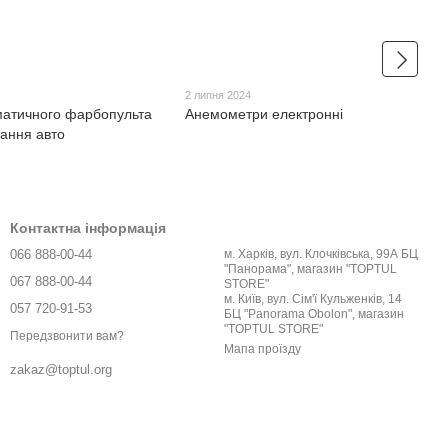
2 липня 2024
матичного фарбопульта
Анемометри електронні
ання авто
Контактна інформація
066 888-00-44
м. Харків, вул. Клочківська, 99А БЦ
"Панорама", магазин "TOPTUL
067 888-00-44
STORE"
м. Київ, вул. Сім'ї Кульженків, 14
057 720-91-53
БЦ "Panorama Obolon", магазин
"TOPTUL STORE"
Передзвонити вам?
Мапа проїзду
zakaz@toptul.org