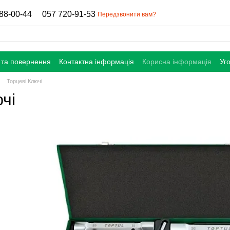
88-00-44
057 720-91-53
Передзвонити вам?
 та повернення
Контактна інформація
Корисна інформація
Уг
Торцеві Ключі
чі