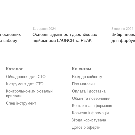
11 серпня 2024
8 серпня 2024
5 основних
Основні відмінності двостійкових
Вибір пнев
о вибору
підйомників LAUNCH та PEAK
для фарбув
Каталог
Клієнтам
Обладнання для СТО
Вхід до кабінету
Інструмент для СТО
Про магазин
Контрольно-вимірювальні
Оплата і доставка
прилади
Обмін та повернення
Спец інструмент
Контактна інформація
Корисна інформація
Угода користувача
Договір оферти