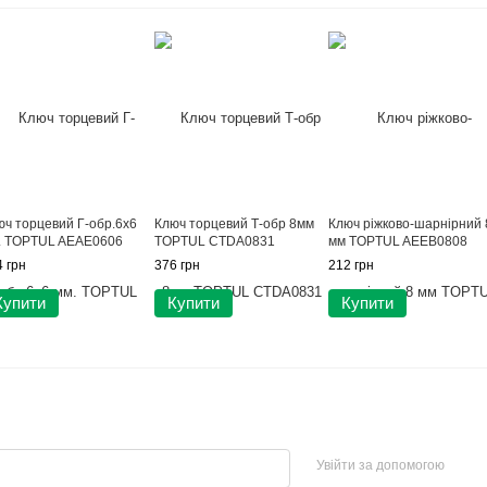
юч торцевий Г-обр.6x6
Ключ торцевий Т-обр 8мм
Ключ ріжково-шарнірний 
. TOPTUL AEAE0606
TOPTUL CTDA0831
мм TOPTUL AEEB0808
 грн
376 грн
212 грн
Купити
Купити
Купити
Увійти за допомогою