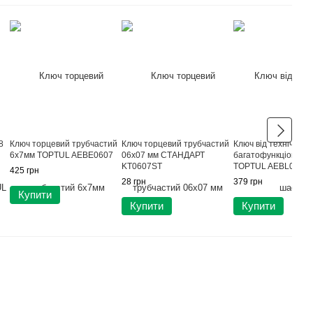
8
Ключ торцевий трубчастий
Ключ торцевий трубчастий
Ключ від технічних
6x7мм TOPTUL AEBE0607
06х07 мм СТАНДАРТ
багатофункціональ
KT0607ST
TOPTUL AEBL0501
425 грн
28 грн
379 грн
Купити
Купити
Купити