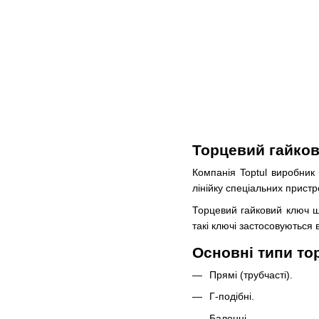
Торцевий гайков
Компанія Toptul виробник 
лінійку спеціальних пристр
Торцевий гайковий ключ 
такі ключі застосовуються
Основні типи то
Прямі (трубчасті).
Г-подібні.
Балонні.