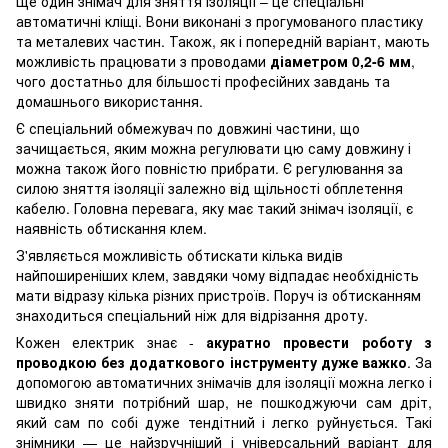
Ще один знімач для зняття ізоляції – це спеціальні
автоматичні кліщі. Вони виконані з прогумованого пластику
та металевих частин. Також, як і попередній варіант, мають
можливість працювати з проводами
діаметром 0,2-6 мм
,
чого достатньо для більшості професійних завдань та
домашнього використання.
Є спеціальний обмежувач по довжині частини, що
зачищається, яким можна регулювати цю саму довжину і
можна також його повністю прибрати. Є регулювання за
силою зняття ізоляції залежно від щільності обплетення
кабелю. Головна перевага, яку має такий знімач ізоляції, є
наявність обтискання клем.
З'являється можливість обтискати кілька видів
найпоширеніших клем, завдяки чому відпадає необхідність
мати відразу кілька різних пристроїв. Поруч із обтисканням
знаходиться спеціальний ніж для відрізання дроту.
Кожен електрик знає -
акуратно провести роботу з
проводкою без додаткового інструменту дуже важко
. За
допомогою автоматичних знімачів для ізоляції можна легко і
швидко зняти потрібний шар, не пошкоджуючи сам дріт,
який сам по собі дуже тендітний і легко руйнується. Такі
знімники — це найзручніший і універсальний варіант для