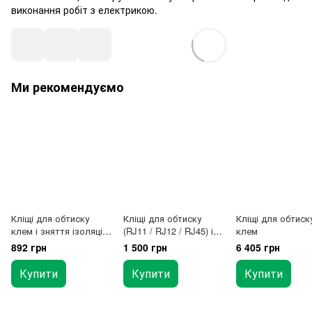
виконання робіт з електрикою.
Ми рекомендуємо
Кліщі для обтиску
Кліщі для обтиску
Кліщі для обтиск
клем і зняття ізоляції
(RJ11 / RJ12 / RJ45) і
клем
посилені
зняття ізоляції з
892 грн
1 500 грн
6 405 грн
тріскачкою
Купити
Купити
Купити