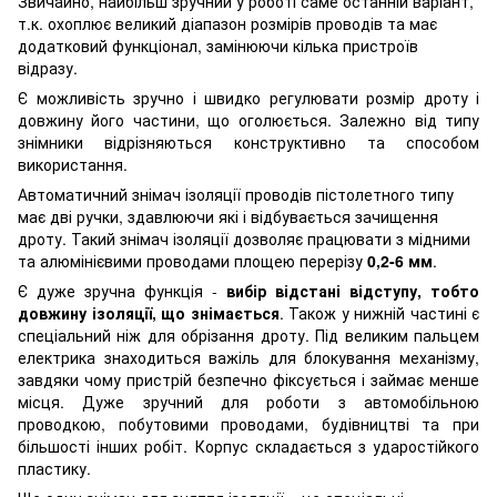
Звичайно, найбільш зручний у роботі саме останній варіант,
т.к. охоплює великий діапазон розмірів проводів та має
додатковий функціонал, замінюючи кілька пристроїв
відразу.
Є можливість зручно і швидко регулювати розмір дроту і
довжину його частини, що оголюється. Залежно від типу
знімники відрізняються конструктивно та способом
використання.
Автоматичний знімач ізоляції проводів пістолетного типу
має дві ручки, здавлюючи які і відбувається зачищення
дроту. Такий знімач ізоляції дозволяє працювати з мідними
та алюмінієвими проводами площею перерізу
0,2-6 мм
.
Є дуже зручна функція -
вибір відстані відступу, тобто
довжину ізоляції, що знімається
. Також у нижній частині є
спеціальний ніж для обрізання дроту. Під великим пальцем
електрика знаходиться важіль для блокування механізму,
завдяки чому пристрій безпечно фіксується і займає менше
місця. Дуже зручний для роботи з автомобільною
проводкою, побутовими проводами, будівництві та при
більшості інших робіт. Корпус складається з ударостійкого
пластику.