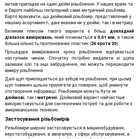
витків припадає на один дюйм різьблення. У наших краях та
в Європі найбільш популярний саме метричний різьбомір.
Варто врахувати, що дюймовий різьбомір, представлений у
нашому асортименті, дані вказані як у дюймі, так і в метриці.
Великим плюсом такого варіанта є більш
докладний
діапазон вимірювань
, який починається
з 0,01 мм
, а також
більша кількість пропонованих пластин (
26 проти 20
).
Процедура вимірювання кроку різьблення відбувається
наступним чином. Спочатку потрібно видалити зі щупа
залишки олії та інші забруднення, які можуть перешкодити
виміру різьблення.
Далі щуп прикладається до зубців на різьбленні, при цьому
щуп повинен щільно прилягати до поверхні, щоб уникнути
спотворення інформації. Різьбомери можуть бути як
дюймові
, так і
метричні
. Дюймовий варіант найчастіше
використовується для сантехнічних потреб та для роботи з
американською технікою.
Застосування різьбомірів
Резьбоміри широко застосовуються в машинобудуванні,
верстатобудуванні, в авіагалузі, у сфері обслуговування, а