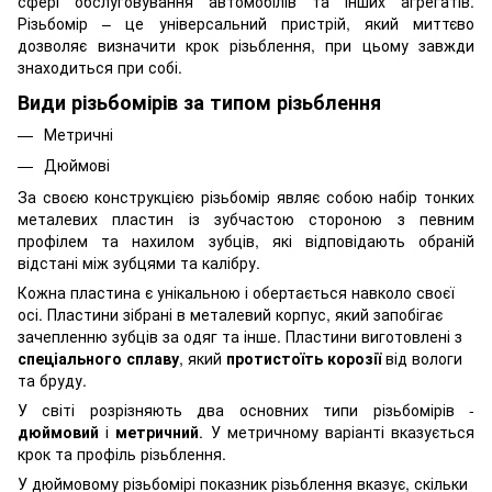
сфері обслуговування автомобілів та інших агрегатів.
Різьбомір – це універсальний пристрій, який миттєво
дозволяє визначити крок різьблення, при цьому завжди
знаходиться при собі.
Види різьбомірів за типом різьблення
Метричні
Дюймові
За своєю конструкцією різьбомір являє собою набір тонких
металевих пластин із зубчастою стороною з певним
профілем та нахилом зубців, які відповідають обраній
відстані між зубцями та калібру.
Кожна пластина є унікальною і обертається навколо своєї
осі. Пластини зібрані в металевий корпус, який запобігає
зачепленню зубців за одяг та інше. Пластини виготовлені з
спеціального сплаву
, який
протистоїть корозії
від вологи
та бруду.
У світі розрізняють два основних типи різьбомірів -
дюймовий
і
метричний
. У метричному варіанті вказується
крок та профіль різьблення.
У дюймовому різьбомірі показник різьблення вказує, скільки