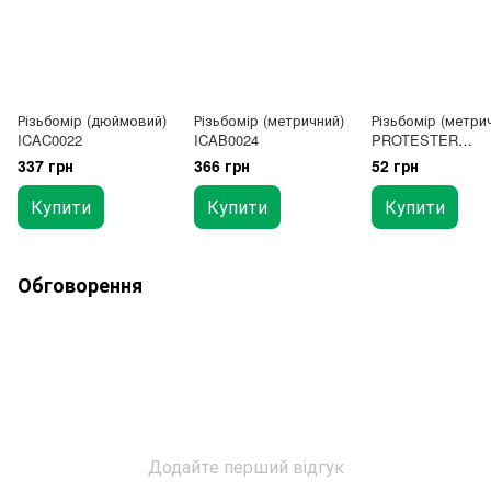
Різьбомір (дюймовий)
Різьбомір (метричний)
Різьбомір (метри
ICAC0022
ICAB0024
PROTESTER
MTGS0020
337 грн
366 грн
52 грн
Купити
Купити
Купити
Обговорення
Додайте перший відгук