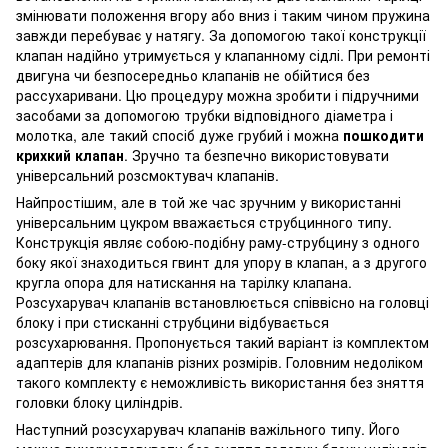
змінювати положення вгору або вниз і таким чином пружина
завжди перебуває у натягу. За допомогою такої конструкції
клапан надійно утримується у клапанному сідлі. При ремонті
двигуна чи безпосередньо клапанів не обійтися без
рассухаривани. Цю процедуру можна зробити і підручними
засобами за допомогою трубки відповідного діаметра і
молотка, але такий спосіб дуже грубий і можна
пошкодити
крихкий клапан
. Зручно та безпечно використовувати
універсальний розсмоктувач клапанів.
Найпростішим, але в той же час зручним у використанні
універсальним цукром вважається струбцинного типу.
Конструкція являє собою-подібну раму-струбцину з одного
боку якої знаходиться гвинт для упору в клапан, а з другого
кругла опора для натискання на тарілку клапана.
Розсухарувач клапанів встановлюється співвісно на головці
блоку і при стисканні струбцини відбувається
розсухарювання. Пропонується такий варіант із комплектом
адаптерів для клапанів різних розмірів. Головним недоліком
такого комплекту є неможливість використання без зняття
головки блоку циліндрів.
Наступний розсухарувач клапанів важільного типу. Його