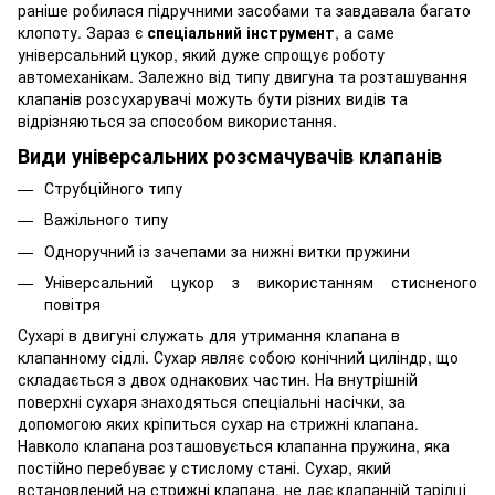
раніше робилася підручними засобами та завдавала багато
клопоту. Зараз є
спеціальний інструмент
, а саме
універсальний цукор, який дуже спрощує роботу
автомеханікам. Залежно від типу двигуна та розташування
клапанів розсухарувачі можуть бути різних видів та
відрізняються за способом використання.
Види універсальних розсмачувачів клапанів
Струбційного типу
Важільного типу
Одноручний із зачепами за нижні витки пружини
Універсальний цукор з використанням стисненого
повітря
Сухарі в двигуні служать для утримання клапана в
клапанному сідлі. Сухар являє собою конічний циліндр, що
складається з двох однакових частин. На внутрішній
поверхні сухаря знаходяться спеціальні насічки, за
допомогою яких кріпиться сухар на стрижні клапана.
Навколо клапана розташовується клапанна пружина, яка
постійно перебуває у стислому стані. Сухар, який
встановлений на стрижні клапана, не дає клапанній тарілці