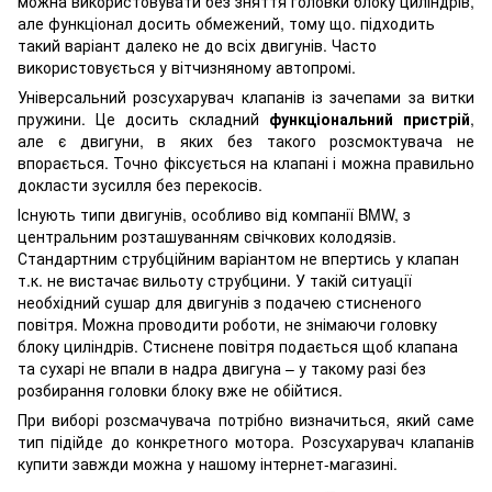
можна використовувати без зняття головки блоку циліндрів,
але функціонал досить обмежений, тому що. підходить
такий варіант далеко не до всіх двигунів. Часто
використовується у вітчизняному автопромі.
Універсальний розсухарувач клапанів із зачепами за витки
пружини. Це досить складний
функціональний пристрій
,
але є двигуни, в яких без такого розсмоктувача не
впорається. Точно фіксується на клапані і можна правильно
докласти зусилля без перекосів.
Існують типи двигунів, особливо від компанії BMW, з
центральним розташуванням свічкових колодязів.
Стандартним струбційним варіантом не впертись у клапан
т.к. не вистачає вильоту струбцини. У такій ситуації
необхідний сушар для двигунів з подачею стисненого
повітря. Можна проводити роботи, не знімаючи головку
блоку циліндрів. Стиснене повітря подається щоб клапана
та сухарі не впали в надра двигуна – у такому разі без
розбирання головки блоку вже не обійтися.
При виборі розсмачувача потрібно визначиться, який саме
тип підійде до конкретного мотора. Розсухарувач клапанів
купити завжди можна у нашому інтернет-магазині.