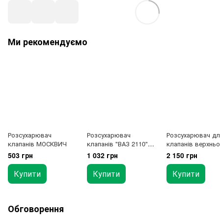
Ми рекомендуємо
Розсухарювач
Розсухарювач
Розсухарювач дл
клапанів МОСКВИЧ
клапанів "ВАЗ 2110"
клапанів верхньо
(16V)
розташування T
503 грн
1 032 грн
2 150 грн
JDAN0330
Купити
Купити
Купити
Обговорення