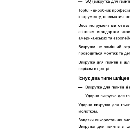
SQ (викрутка для гвинті
Toptul - виробник професі
інструменту, пневматичног
Весь інструмент
виготовл
світовим стандартам якос
американських та європейс
Викрутки не замінний атр
проводиться монтаж та демо
Викрутка для гвинтів зі 
вирізом в центрі.
Існує два типи шліцев
Викрутка для гвинтів зі
Ударна викрутка для гв
Ударна викрутка для гвин
молотком.
Завдяки використанню висо
Викрутки для гвинтів зі 