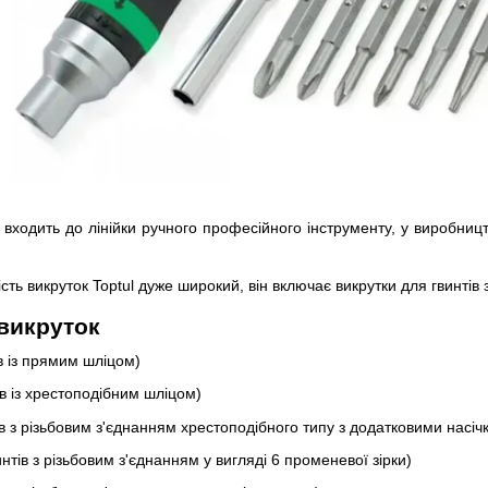
l входить до лінійки ручного професійного інструменту, у виробниц
сть викруток Toptul дуже широкий, він включає викрутки для гвинтів
 викруток
ів із прямим шліцом)
ів із хрестоподібним шліцом)
ів з різьбовим з'єднанням хрестоподібного типу з додатковими насіч
нтів з різьбовим з'єднанням у вигляді 6 променевої зірки)