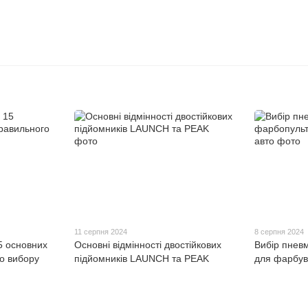
11 серпня 2024
8 серпня 2024
5 основних
Основні відмінності двостійкових
Вибір пнев
о вибору
підйомників LAUNCH та PEAK
для фарбув