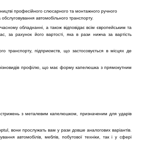
обництві професійного слюсарного та монтажного ручного
та обслуговування автомобільного транспорту.
часному обладнанні, а також відповідає всім європейським та
ас, за рахунок його вартості, яка в рази нижча за вартість
ого транспорту, підприємств, що застосовується в місцях де
х різновидів профілю, що має форму капелюшка з прямокутним
ий стрижень з металевим капелюшком, призначеним для ударів
ptul, вони прослужать вам у рази довше аналогових варіантів.
вання автомобілів, меблів, побутової техніки, так і у сфері