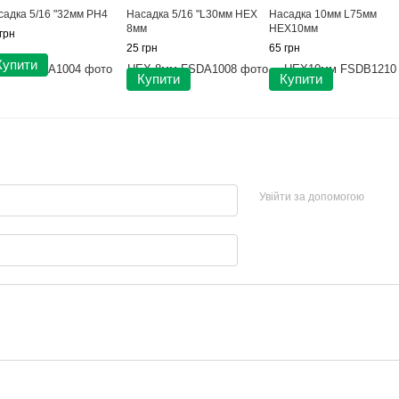
садка 5/16 "32мм PH4
Насадка 5/16 "L30мм HEX
Насадка 10мм L75мм
8мм
HEX10мм
грн
25 грн
65 грн
Купити
Купити
Купити
Увійти за допомогою