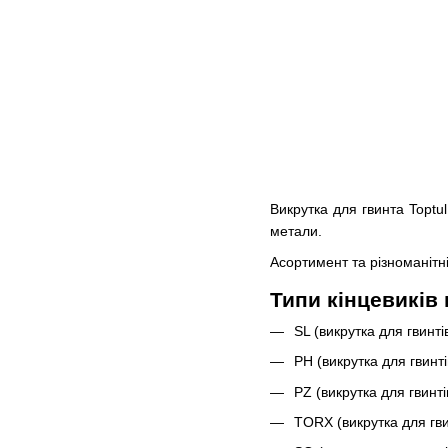
Викрутка для гвинта Toptu
метали.
Асортимент та різноманітні
Типи кінцевиків
SL (викрутка для гвинт
PH (викрутка для гвинт
PZ (викрутка для гвинт
TORX (викрутка для гви