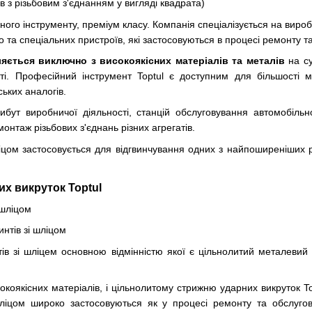
в з різьбовим з'єднанням у вигляді квадрата)
йного інструменту, преміум класу. Компанія спеціалізується на вир
о та спеціальних пристроїв, які застосовуються в процесі ремонту 
яється виключно з високоякісних матеріалів та металів
на су
ті. Професійний інструмент Toptul є доступним для більшості м
ьких аналогів.
ибут виробничої діяльності, станцій обслуговування автомобільн
нтаж різьбових з'єднань різних агрегатів.
шліцом застосовується для відгвинчування одних з найпоширеніши
их викруток Toptul
 шліцом
интів зі шліцом
тів зі шліцем основною відмінністю якої є цільнолитий металев
коякісних матеріалів, і цільнолитому стрижню ударних викруток To
шліцом широко застосовуються як у процесі ремонту та обслугову