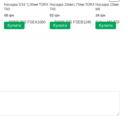
Насадка 5/16 "L30мм TORX
Насадка 10мм L75мм TORX
Насадка 10мм L30м
T60
T45
M6
48 грн
65 грн
34 грн
Купити
Купити
Купити