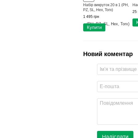
Набір викруток 20 в 1 (PH,
На
PZ, SL, Hex, Torx)
25 
1 495 грн
Купити
Новий коментар
Надіслати