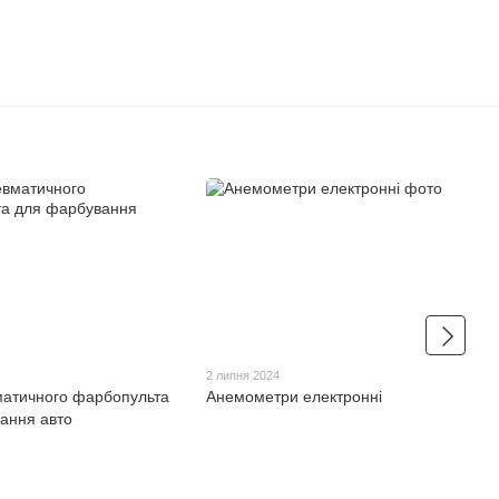
2 липня 2024
матичного фарбопульта
Анемометри електронні
ання авто