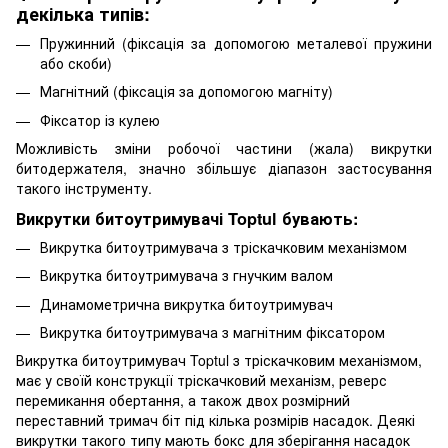
декілька типів:
Пружинний (фіксація за допомогою металевої пружини
або скоби)
Магнітний (фіксація за допомогою магніту)
Фіксатор із кулею
Можливість зміни робочої частини (жала) викрутки
битодержателя, значно збільшує діапазон застосування
такого інструменту.
Викрутки битоутримувачі Toptul бувають:
Викрутка битоутримувача з тріскачковим механізмом
Викрутка битоутримувача з гнучким валом
Динамометрична викрутка битоутримувач
Викрутка битоутримувача з магнітним фіксатором
Викрутка битоутримувач Toptul з тріскачковим механізмом,
має у своїй конструкції тріскачковий механізм, реверс
перемикання обертання, а також двох розмірний
переставний тримач біт під кілька розмірів насадок. Деякі
викрутки такого типу мають бокс для зберігання насадок