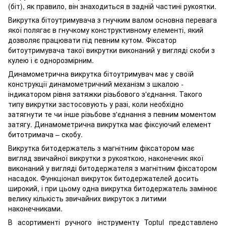
(біт), як правило, він знаходиться в задній частині рукоятки.
Викрутка бітоутримувача з гнучким валом основна перевага
якої полягає в гнучкому конструктивному елементі, який
дозволяє працювати під певним кутом. Фіксатор
битоутримувача такої викрутки виконаний у вигляді скоби з
кулею і є однорозмірним.
Динамометрична викрутка бітоутримувач має у своїй
конструкції динамометричний механізм з шкалою -
індикатором рівня затяжки різьбового з'єднання. Такого
типу викрутки застосовують у разі, коли необхідно
затягнути те чи інше різьбове з'єднання з певним моментом
затягу. Динамометрична викрутка має фіксуючий елемент
битотримача – скобу.
Викрутка битодержатель з магнітним фіксатором має
вигляд звичайної викрутки з рукояткою, наконечник якої
виконаний у вигляді битодержателя з магнітним фіксатором
насадок. Функціонал викруток битодержателей досить
широкий, і при цьому одна викрутка битодержатель замінює
велику кількість звичайних викруток з литими
наконечниками.
В асортименті ручного інструменту Toptul представлено