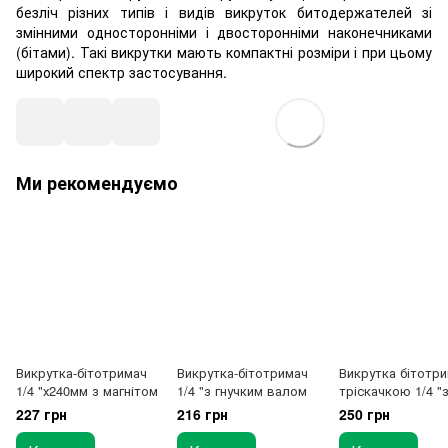
безліч різних типів і видів викруток битодержателей зі
змінними односторонніми і двосторонніми наконечниками
(бітами). Такі викрутки мають компактні розміри і при цьому
широкий спектр застосування.
Ми рекомендуємо
Викрутка-бітотримач
Викрутка-бітотримач
Викрутка бітотри
1/4 "х240мм з магнітом
1/4 "з гнучким валом
тріскачкою 1/4 "
магнітом
227 грн
216 грн
250 грн