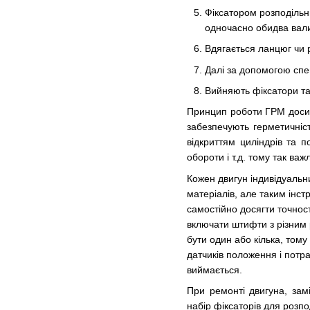
Фіксатором розподільн
одночасно обидва вал
Вдягається ланцюг чи
Далі за допомогою спе
Вийняють фіксатори та
Принцип роботи ГРМ досит
забезпечують герметичніст
відкриттям циліндрів та 
обороти і т.д. тому так в
Кожен двигун індивідуальни
матеріалів, але таким інс
самостійно досягти точнос
включати штифти з різним 
бути один або кілька, том
датчиків положення і потр
виймається.
При ремонті двигуна, за
набір фіксаторів для розпо