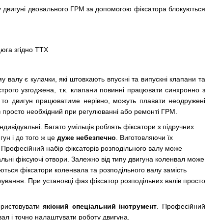
 у двигуні двовального ГРМ за допомогою фіксатора блокуються
юга згідно ТТХ
у валу є кулачки, які штовхають впускні та випускні клапани та
 строго узгоджена, т.к. клапани повинні працювати синхронно з
 то двигун працюватиме нерівно, можуть плавати неодружені
ів просто необхідний при регулюванні або ремонті ГРМ.
ндивідуальні. Багато умільців роблять фіксатори з підручних
ун і до того ж це
дуже небезпечно
. Виготовляючи їх
. Професійний набір фіксаторів розподільного валу може
альні фіксуючі отвори. Залежно від типу двигуна коленвал може
ються фіксатори коленвала та розподільного валу замість
чування. При установці фаз фіксатор розподільних валів просто
ористовувати
якісний спеціальний інструмент
. Професійний
вал і точно налаштувати роботу двигуна.