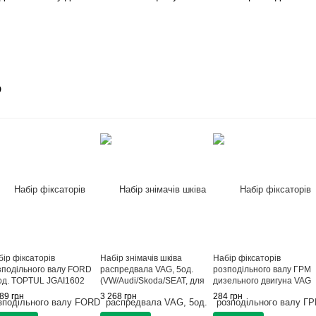
о
ір фіксаторів
Набір знімачів шківа
Набір фіксаторів
зподільного валу FORD
распредвала VAG, 5од.
розподільного валу ГРМ
од. TOPTUL JGAI1602
(VW/Audi/Skoda/SEAT, для
дизельного двигуна VAG
5/6-променевих шківів)
1.2, 1.4, 1.6, 1.9, 2.0 TDI P
89 грн
3 268 грн
284 грн
TOPTUL JGAI0505
G.I.KRAFT GI-01-0001