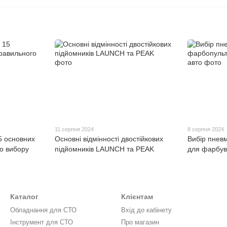
11 серпня 2024
8 серпня 2024
5 основних
Основні відмінності двостійкових
Вибір пнев
о вибору
підйомників LAUNCH та PEAK
для фарбув
Каталог
Клієнтам
Обладнання для СТО
Вхід до кабінету
Інструмент для СТО
Про магазин