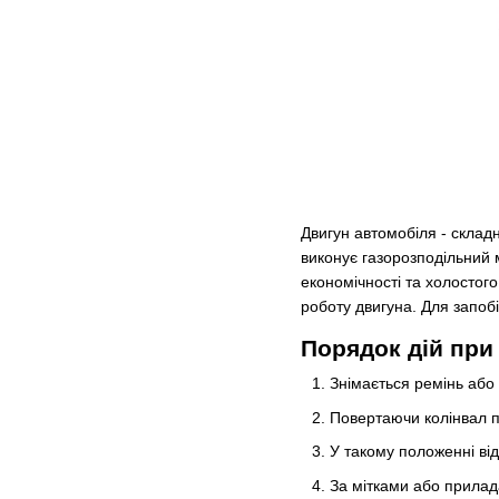
Двигун автомобіля - склад
виконує газорозподільний м
економічності та холостог
роботу двигуна. Для запоб
Порядок дій при
Знімається ремінь аб
Повертаючи колінвал п
У такому положенні ві
За мітками або прилад