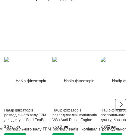
Набір фіксаторів
Набір фіксаторів
Набір фіксаторів
розподільного валу ГРМ
розподілвалів і колінвалів
розподільного валу
для двигунів Ford EcoBoost
VW / Audi Diesel Engine
для турбованого дв
D
1.0 G.I.KRAFT GI-01-0005
12од.
Ford 1.0 G.I.KRAFT G
2 270 грн
5 086 грн
2 332 грн
0004