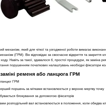
ний механізм, який для чіткої та узгодженої роботи вимагає викона
еханізм (ГРМ). Він відповідає за своєчасне відкриття та закриття кл
о ходу. Навіть за такої, здавалося б, простої процедури, як заміна
ігання порушенням початкових налаштувань необхідні фіксатори ко
 заміні ременя або ланцюга ГРМ
о ланцюг ГРМ
ерший поршень за мітками встановлюється у верхню мертву точку
дбувається блокування за допомогою фіксаторів
ами розподільний вал встановлюється в положення, коли обидва кл