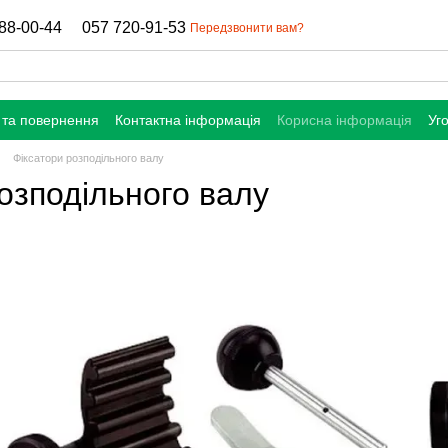
88-00-44
057 720-91-53
Передзвонити вам?
 та повернення
Контактна інформація
Корисна інформація
Уг
Фіксатори розподільного валу
озподільного валу