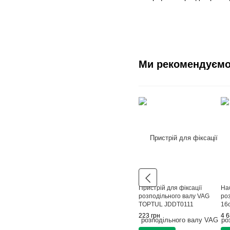
Ми рекомендуєм
Пристрій для фіксації
Наб
розподільного валу VAG
ро
TOPTUL JDDT0111
16
223 грн
4 6