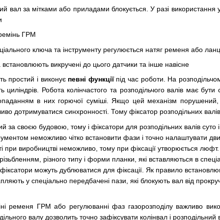
ий вал за мітками або приладами блокується. У разі використання
и
 ремінь ГРМ
ціального ключа та інструменту регулюється натяг ременя або ланц
 встановлюють викручені до цього датчики та інше навісне
ь простий і виконує
певні функції
під час роботи. На розподільчом
ь циліндрів. Робота колінчастого та розподільчого валів має бути
попаданням в них горючої суміші. Якщо цей механізм порушений,
ажливо дотримуватися синхронності. Тому фіксатор розподільних вал
й за своєю будовою, тому і фіксатори для розподільних валів суто і
трументом неможливо чітко встановити фази і точно налаштувати двиг
ті при виробництві неможливо, тому при фіксації утворюється люфт
різьбленням, різного типу і форми планки, які вставляються в спеці
у фіксатори можуть дублюватися для фіксації. Як правило встановлю
апляють у спеціально передбачені пази, які блокують вал від прокру
міні ременя ГРМ або регулюванні фаз газорозподілу важливо вик
дільного валу дозволить точно зафіксувати колінвал і розподільний 