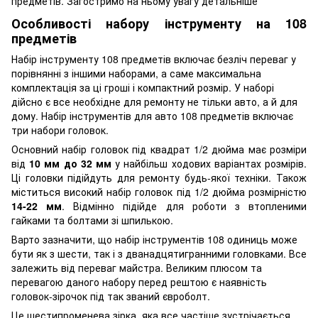
предметів. Загостримо на ньому увагу детальніше
Особливості набору інструменту на 108
предметів
Набір інструменту 108 предметів включає безліч переваг у
порівнянні з іншими наборами, а саме максимальна
комплектація за ці гроші і компактний розмір. У наборі
дійсно є все необхідне для ремонту не тільки авто, а й для
дому. Набір інструментів для авто 108 предметів включає
три набори головок.
Основний набір головок під квадрат 1/2 дюйма має розміри
від
10 мм до 32 мм
у найбільш ходових варіантах розмірів.
Ці головки підійдуть для ремонту будь-якої техніки. Також
міститься високий набір головок під 1/2 дюйма розмірністю
14-22 мм
. Відмінно підійде для роботи з втопленими
гайками та болтами зі шпилькою.
Варто зазначити, що набір інструментів 108 одиниць може
бути як з шести, так і з дванадцятигранними головками. Все
залежить від переваг майстра. Великим плюсом та
перевагою даного набору перед рештою є наявність
головок-зірочок під так званий євроболт.
Це шестипроменева зірка, яка все частіше зустрічається