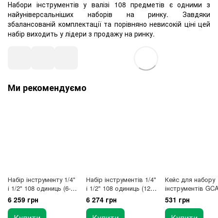
Набори інструментів у валізі 108 предметів є одними з
найуніверсальніших наборів на ринку. Завдяки
збалансованій комплектації та порівняно невисокій ціні цей
набір виходить у лідери з продажу на ринку.
Ми рекомендуємо
Набір інструменту 1/4"
Набір інструментів 1/4"
Кейс для набору
і 1/2" 108 одиниць (6-ти
і 1/2" 108 одиниць (12-
інструментів GC
гранний) TOPTUL
ти гранний) TOPTUL
6 259 грн
6 274 грн
531 грн
GCAI108R
GCAI108R1
Купити
Купити
Купити