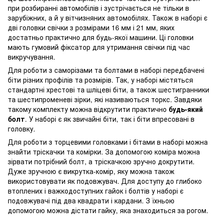
при розбиранні автомобілів і зустрічається не тільки в
зарубіжних, а й у вітчизняних автомобілях. Також в наборі є
дві головки свічки з розмірами 16 мм і 21 мм, яких
достатньо практично для будь-якої машини. Ці головки
мають гумовий фіксатор для утримання свічки під час
викручування.
Для роботи з саморізами та болтами в наборі передбачені
біти різних профілів та розмірів. Так, у наборі містяться
стандартні хрестові та шліцеві біти, а також шестигранники
та шестипроменеві зірки, які називаються торкс. Завдяки
такому комплекту можна відкрутити практично
будь-який
болт
. У наборі є як звичайні біти, так і біти впресовані в
головку.
Для роботи з торцевими головками і бітами в наборі можна
знайти тріскачки та комірки. За допомогою коміра можна
зірвати потрібний болт, а тріскачкою зручно докрутити.
Дуже зручною є викрутка-комір, яку можна також
використовувати як подовжувач. Для доступу до глибоко
втоплених і важкодоступних гайок і болтів у наборі є
подовжувачі під два квадрати і кардани. З їхньою
допомогою можна дістати гайку, яка знаходиться за рогом.