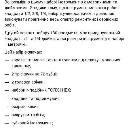
Всі розміри в цьому наборі інструментів є метричними та
дюймовими. Завдяки тому, що інструмент має різні робочі
квадрати 1/2, 3/8, 1/4, набір є універсальним, і дозволяє
виконувати практично весь спектр ремонтних і сервісних
робіт.
Другий варіант набору 130 предметів має приєднувальний
квадрат 1/2 та 1/4 дюйма, а всі розміри інструменту в наборі
– метричні.
Цей набір включає:
короткі та високі торцеві головки під велику і маленьку
тріскачку;
2 тріскачки на 72 зубці;
2 головки свічки;
набори г-подібних TORX і HEX;
кардани та подовжувачі;
розрізні ключі;
викрутки та біти;
губковий інструмент;