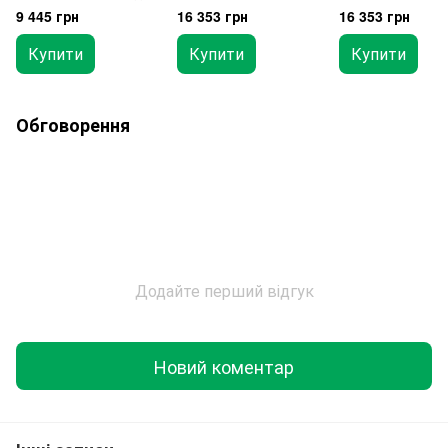
1/2" ключі 6-32мм,
1/2" ключі 6-32мм
9 445 грн
16 353 грн
16 353 грн
130од. TOPTUL
130од. (12-гр.) 
GCAI130T
GCAI130T1
Купити
Купити
Купити
Обговорення
Додайте перший відгук
Новий коментар