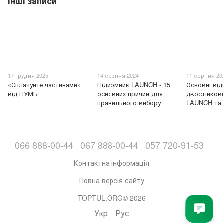
Інші записи
17 грудня 2025
14 серпня 2024
11 серпня 20
«Сплачуйте частинами»
Підйомник LAUNCH - 15
Основні від
від ПУМБ
основних причин для
двостійков
правильного вибору
LAUNCH та
066 888-00-44
067 888-00-44
057 720-91-53
Контактна інформація
Повна версія сайту
TOPTUL.ORG© 2026
Укр
Рус