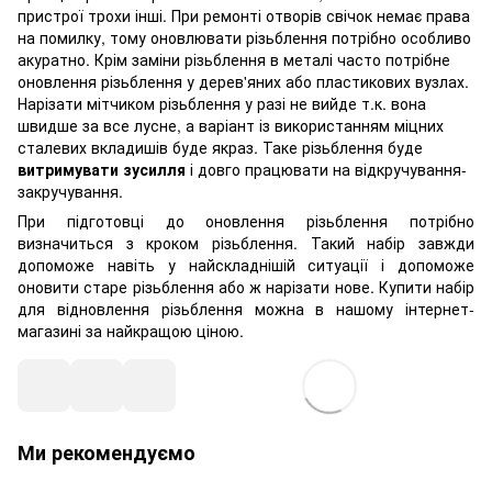
пристрої трохи інші. При ремонті отворів свічок немає права
на помилку, тому оновлювати різьблення потрібно особливо
акуратно. Крім заміни різьблення в металі часто потрібне
оновлення різьблення у дерев'яних або пластикових вузлах.
Нарізати мітчиком різьблення у разі не вийде т.к. вона
швидше за все лусне, а варіант із використанням міцних
сталевих вкладишів буде якраз. Таке різьблення буде
витримувати зусилля
і довго працювати на відкручування-
закручування.
При підготовці до оновлення різьблення потрібно
визначиться з кроком різьблення. Такий набір завжди
допоможе навіть у найскладнішій ситуації і допоможе
оновити старе різьблення або ж нарізати нове. Купити набір
для відновлення різьблення можна в нашому інтернет-
магазині за найкращою ціною.
Ми рекомендуємо