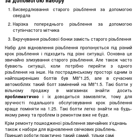
за допомогою набору
Висвердлювання старого різьблення за допомогою
свердла
Нарізка попереднього різьблення за допомогою
ступінчастого мітчика
Вкручування різьбової бонки замість старого різьблення
Набір для відновлення різьблення пропонується під різний
крок різьблення і підходить під різні ситуації. Основна це
звичайно злизування старого різьблення. Але також часто
бувають ситуації, коли потрібно перейти з одного
різьблення на інше. На пострадянському просторі одним із
найпоширеніших болтів був М8*1.25, але в сучасних
автомобілях такий болт замінений на М8*1.5. Такі болти у
вільному продажу в магазинах знайти досить
проблематично
і їх доводиться замовляти, тому для
зручності подальшого обслуговування крок різьблення
краще поміняти на 1.25. Такі болти легко знайти на будь-
якому ринку та проблем із ремонтом вже не буде.
Крім ремонту пошкодженої різьблення звичайних з'єднань
також є набори для відновлення свічкових різьблень.
Принцип роботи практично такий самий, тільки самі