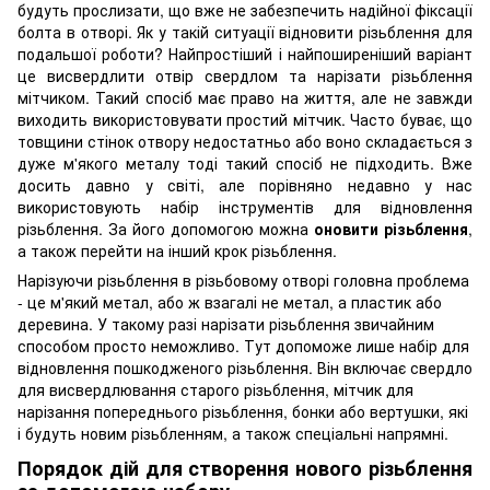
будуть прослизати, що вже не забезпечить надійної фіксації
болта в отворі. Як у такій ситуації відновити різьблення для
подальшої роботи? Найпростіший і найпоширеніший варіант
це висвердлити отвір свердлом та нарізати різьблення
мітчиком. Такий спосіб має право на життя, але не завжди
виходить використовувати простий мітчик. Часто буває, що
товщини стінок отвору недостатньо або воно складається з
дуже м'якого металу тоді такий спосіб не підходить. Вже
досить давно у світі, але порівняно недавно у нас
використовують набір інструментів для відновлення
різьблення. За його допомогою можна
оновити різьблення
,
а також перейти на інший крок різьблення.
Нарізуючи різьблення в різьбовому отворі головна проблема
- це м'який метал, або ж взагалі не метал, а пластик або
деревина. У такому разі нарізати різьблення звичайним
способом просто неможливо. Тут допоможе лише набір для
відновлення пошкодженого різьблення. Він включає свердло
для висвердлювання старого різьблення, мітчик для
нарізання попереднього різьблення, бонки або вертушки, які
і будуть новим різьбленням, а також спеціальні напрямні.
Порядок дій для створення нового різьблення