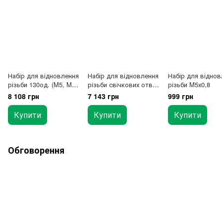
Набір для відновлення
Набір для відновлення
Набір для віднов
різьби 130од. (M5, M6,
різьби свічкових отв.
різьби M5х0,8
M8, M10, M12)
56од.
8 108 грн
7 143 грн
999 грн
Купити
Купити
Купити
Обговорення