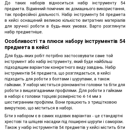
До таких наборів відноситься набір інструменту 54
предмета. Відмінний помічник як домашнього використання,
так професійної діяльності. Набір інструменту 54 предмета
в кейсі оснащений великою кількістю витратних матеріалів
для зручної роботи в будь-яких умовах. Варто розглянути
набір предметніше.
Особливості та плюси набору інструментів 54
предмета в кейсі
Для будь-яких робіт потрібно застосовувати саме той
інструмент або набір інструменту, який буде найбільш
підходящим варіантом конкретного виду завдань. Набір
інструментів 54 предмета, що розглядається, в кейсі
підходить для роботи з болтами і шурупами, а також
гайками. У наборі містяться різноманітні головки та біти для
роботи з вищезгаданими профілями. Для роботи з гайками
в наборі є головки торцеві розмірністю 4-14 мм з
шестигранним профілем. Вони працюють з трищітковою
викруткою, що міститься в наборі.
Біти з набором є в самих ходових варіантах - це стандартні
хрестові та шліцеві насадки під поширені шурупи і саморізи.
Також у набір інструментів 54 предметів у кейсі містить біти