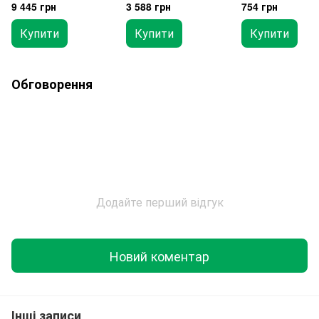
GCAI2412 GCAI2411
1425
9 445 грн
3 588 грн
754 грн
Купити
Купити
Купити
Обговорення
Додайте перший відгук
Новий коментар
Інші записи