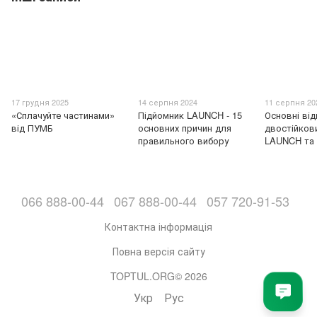
17 грудня 2025
14 серпня 2024
11 серпня 20
«Сплачуйте частинами»
Підйомник LAUNCH - 15
Основні від
від ПУМБ
основних причин для
двостійков
правильного вибору
LAUNCH та
066 888-00-44
067 888-00-44
057 720-91-53
Контактна інформація
Повна версія сайту
TOPTUL.ORG© 2026
Укр
Рус