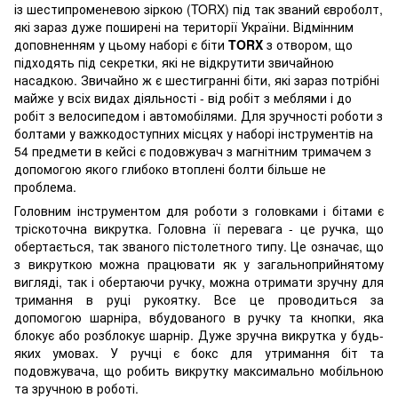
із шестипроменевою зіркою (TORX) під так званий євроболт,
які зараз дуже поширені на території України. Відмінним
доповненням у цьому наборі є біти
TORX
з отвором, що
підходять під секретки, які не відкрутити звичайною
насадкою. Звичайно ж є шестигранні біти, які зараз потрібні
майже у всіх видах діяльності - від робіт з меблями і до
робіт з велосипедом і автомобілями. Для зручності роботи з
болтами у важкодоступних місцях у наборі інструментів на
54 предмети в кейсі є подовжувач з магнітним тримачем з
допомогою якого глибоко втоплені болти більше не
проблема.
Головним інструментом для роботи з головками і бітами є
тріскоточна викрутка. Головна її перевага - це ручка, що
обертається, так званого пістолетного типу. Це означає, що
з викруткою можна працювати як у загальноприйнятому
вигляді, так і обертаючи ручку, можна отримати зручну для
тримання в руці рукоятку. Все це проводиться за
допомогою шарніра, вбудованого в ручку та кнопки, яка
блокує або розблокує шарнір. Дуже зручна викрутка у будь-
яких умовах. У ручці є бокс для утримання біт та
подовжувача, що робить викрутку максимально мобільною
та зручною в роботі.