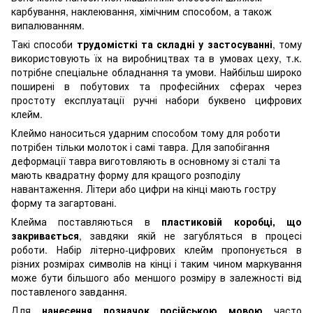
карбування, наклеювання, хімічним способом, а також
випалюванням.
Такі способи
трудомісткі та складні у застосуванні
, тому
використовують їх на виробництвах та в умовах цеху, т.к.
потрібне спеціальне обладнання та умови. Найбільш широко
поширені в побутових та професійних сферах через
простоту експлуатації ручні набори буквено цифрових
клейм.
Клеймо наноситься ударним способом тому для роботи
потрібен тільки молоток і самі тавра. Для запобігання
деформації тавра виготовляють в основному зі сталі та
мають квадратну форму для кращого розподілу
навантаження. Літери або цифри на кінці мають гостру
форму та загартовані.
Клейма поставляються в
пластиковій коробці, що
закривається
, завдяки якій не загубляться в процесі
роботи. Набір літерно-цифрових клейм пропонується в
різних розмірах символів на кінці і таким чином маркування
може бути більшого або меншого розміру в залежності від
поставленого завдання.
Для
нанесення позначок російською мовою
часто