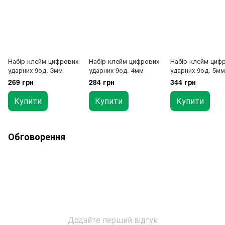
Набір клейм цифрових
Набір клейм цифрових
Набір клейм циф
ударних 9од. 3мм
ударних 9од. 4мм
ударних 9од. 5мм
269 грн
284 грн
344 грн
Купити
Купити
Купити
Обговорення
Додайте перший відгук