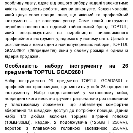
особливу увагу, адже від вашого вибору надалі залежатиме
якість і швидкість роботи, яку ви виконуєте. Кожен чоловік,
який цінує свою працю, знає, що якісний та професійний
інструмент – це запорука успіху. Саме такий інструмент
виробляє всесвітньо відомий тайванський бренд TOPTUL,
який спеціалізується на виробництві високоякісного
професійного інструменту, відомого у всьому світі. Давайте
розглянемо з вами один з найпопулярніших наборів, TOPTUL
GCAD2601 (26предметів) який у своєму розмірі є одним із
лідерів продажів.
Особливість набору інструменту на 26
предметів
TOPTUL GCAD2601
Набір інструментів 26 предметів TOPTUL GCAD2601 є
професійною пропозицією, що містить у собі 26 предметів
інструменту. Набір представлений у металевому кейсі,
всередині якого весь інструмент раціонально розташований
у пластиковому ложементі, що забезпечує комфортне
зберігання та швидкий доступ до потрібних позицій. Даний
набір 1/2 дюйма включає торцеві 6-гранні головки
(10мм-32мм), кардан, 2 подовжувача (125мм і 250мм),
вороток з плаваючою головкою (довжиною 250мм),