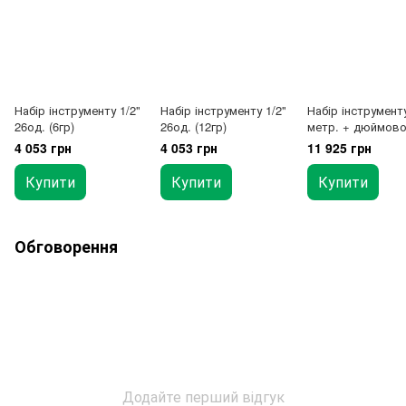
Набір інструменту 1/2"
Набір інструменту 1/2"
Набір інструмент
26од. (6гр)
26од. (12гр)
метр. + дюймово
4 "26од. (12-гр.) 
4 053 грн
4 053 грн
11 925 грн
case
Купити
Купити
Купити
Обговорення
Додайте перший відгук