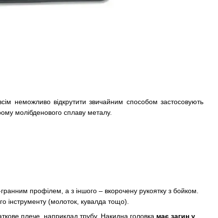
овсім неможливо відкрутити звичайним способом застосовують
 хрому молібденового сплаву металу.
гранним профілем, а з іншого – вкорочену рукоятку з бойком.
го інструменту (молоток, кувалда тощо).
аткове плече, наприклад трубу. Накидна головка
має загин у