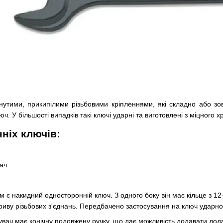
нутими, прикипілими різьбовими кріпленнями, які складно або з
ч. У більшості випадків такі ключі ударні та виготовлені з міцного
ніх ключів:
ач.
є накидний односторонній ключ. З одного боку він має кільце з 12-
риву різьбових з'єднань. Передбачено застосування на ключ ударно
вач має конічну подовжену ручку, що дає можливість додавати дод