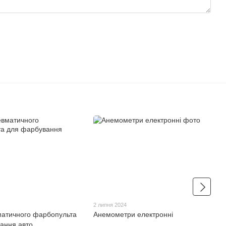
2 липня 2024
матичного фарбопульта
Анемометри електронні
ання авто