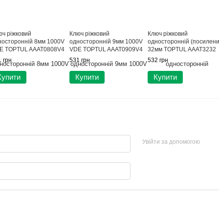
юч ріжковий
Ключ ріжковий
Ключ ріжковий
носторонній 8мм 1000V
односторонній 9мм 1000V
односторонній (посилени
E TOPTUL AAAT0808V4
VDE TOPTUL AAAT0909V4
32мм TOPTUL AAAT3232
 грн
531 грн
532 грн
Купити
Купити
Купити
Увійти за допомогою