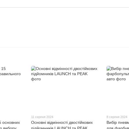
11 серпня 2024
8 серпня 2024
5 основних
Основні відмінності двостійкових
Вибір пнев
о вибору
підйомників LAUNCH та PEAK
для фарбув