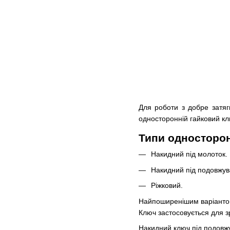
Для роботи з добре затяг
односторонній гайковий клю
Типи односторон
Накидний під молоток.
Накидний під подовжув
Ріжковий.
Найпоширенішим варіантом 
Ключ застосовується для з
Накидний ключ під подовжу