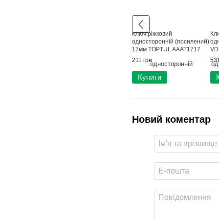
Ключ ріжковий
Кл
односторонній (посилений)
од
17мм TOPTUL AAAT1717
VD
211 грн
531
Купити
Новий коментар