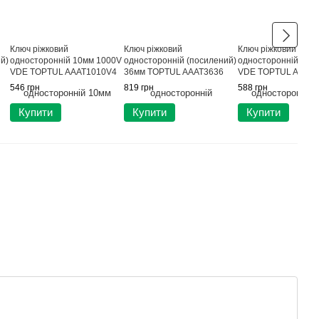
Ключ ріжковий
Ключ ріжковий
Ключ ріжковий
й)
односторонній 10мм 1000V
односторонній (посилений)
односторонній 11м
VDE TOPTUL AAAT1010V4
36мм TOPTUL AAAT3636
VDE TOPTUL AAAT1
546 грн
819 грн
588 грн
Купити
Купити
Купити