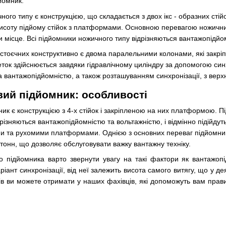
йомник.
ого типу є конструкцією, що складається з двох ікс - образних стійо
исоту підйому стійок з платформами. Основною перевагою ножичних 
 місце. Всі підйомники ножичного типу відрізняються вантажопідйо
 стоєчних конструктивно є двома паралельними колонами, які закрі
ток здійснюється завдяки гідравлічному циліндру за допомогою синх
а вантажопідйомністю, а також розташуванням синхронізації, з верхн
вий підйомник: особливості
ник є конструкцією з 4-х стійок і закріпленою на них платформою. П
дрізняються вантажопідйомністю та вольтажністю, і відмінно підій
 та рухомими платформами. Однією з основних переваг підйомників
тонн, що дозволяє обслуговувати важку вантажну техніку.
о підйомника варто звернути увагу на такі фактори як вантажопід
ріант синхронізації, від неї залежить висота самого витягу, що у д
в ви можете отримати у наших фахівців, які допоможуть вам прави