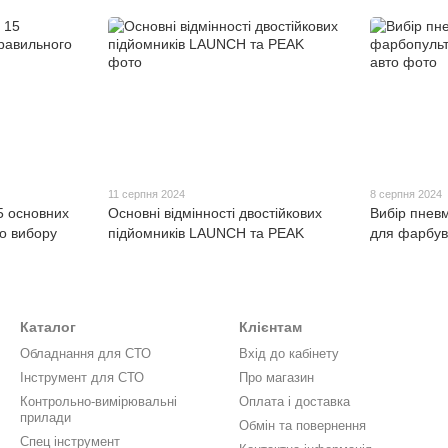
11 серпня 2024
8 серпня 2024
5 основних
Основні відмінності двостійкових
Вибір пнев
о вибору
підйомників LAUNCH та PEAK
для фарбув
Каталог
Клієнтам
Обладнання для СТО
Вхід до кабінету
Інструмент для СТО
Про магазин
Контрольно-вимірювальні
Оплата і доставка
прилади
Обмін та повернення
Спец інструмент