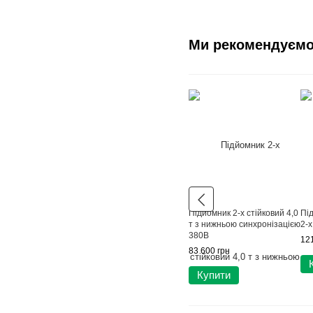
Ми рекомендуєм
Підйомник 2-х стійковий 4,0
Пі
т з нижньою синхронізацією
2-х
380В
121
83 600 грн
Купити