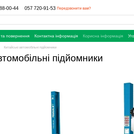
88-00-44
057 720-91-53
Передзвонити вам?
 та повернення
Контактна інформація
Корисна інформація
Уг
Китайські автомобільні підйомники
втомобільні підйомники