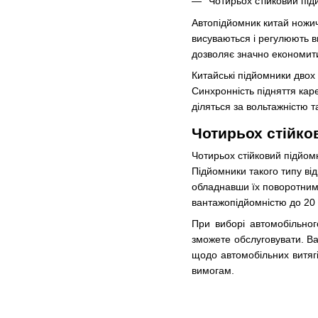
Чотирьох стійковий під
Автопідйомник китай ножичн
висуваються і регулюють в
дозволяє значно економити
Китайські підйомники двох
Синхронність підняття каре
діляться за вольтажністю т
Чотирьох стійко
Чотирьох стійковий підйом
Підйомники такого типу ві
обладнавши їх поворотними
вантажопідйомністю до 20 
При виборі автомобільног
зможете обслуговувати. Ва
щодо автомобільних витягі
вимогам.