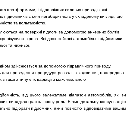
к з платформами, і гідравлічних силових приводів, які
підйомників є їхня негабаритність у складеному вигляді, що
мністю та вольтажністю.
плюються на поверхні підлоги за допомогою анкерних болтів.
ронізуючого троса. Всі двох стійкові автомобільні підйомники
ьої та нижньої.
ідйом здійснюється за допомогою гідравлічного приводу.
дуть для проведення процедури розвал – сходження, попередньо
 такого типу є їх варіації з максимальною
йомність, від цього залежатиме діапазон автомобілів, які ви
еяких випадках грає ключову роль. Більш детальну консультацію
льно підібрати підйомник, який повністю відповідатиме вашим