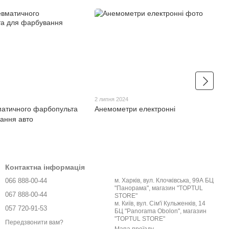
2 липня 2024
матичного фарбопульта
Анемометри електронні
ання авто
Контактна інформація
066 888-00-44
м. Харків, вул. Клочківська, 99А БЦ
"Панорама", магазин "TOPTUL
067 888-00-44
STORE"
м. Київ, вул. Сім'ї Кульженків, 14
057 720-91-53
БЦ "Panorama Obolon", магазин
"TOPTUL STORE"
Передзвонити вам?