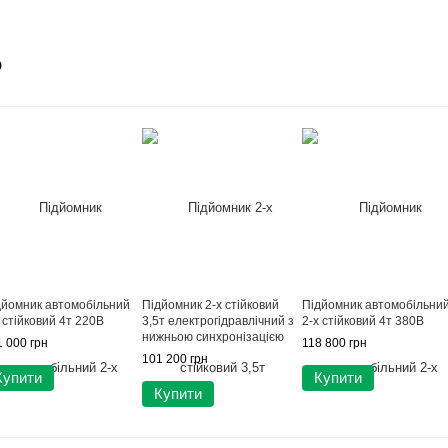
о
дйомник автомобільний
Підйомник 2-х стійковий
Підйомник автомобільни
 стійковий 4т 220В
3,5т електрогідравлічний з
2-х стійковий 4т 380В
нижньою синхронізацією
 000 грн
118 800 грн
380В
101 200 грн
Купити
Купити
Купити