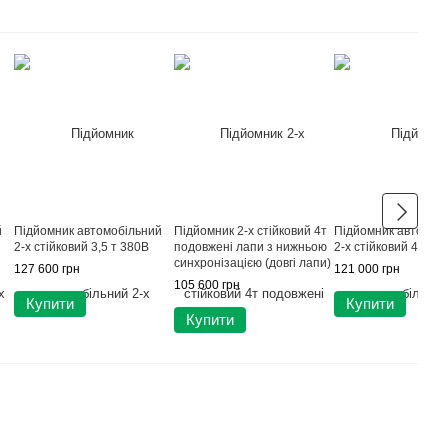
й
Підйомник автомобільний
Підйомник 2-х стійковий 4т
Підйомник автомоб
2-х стійковий 3,5 т 380В
подовжені лапи з нижньою
2-х стійковий 4т 38
синхронізацією (довгі лапи)
127 600 грн
121 000 грн
380В
105 600 грн
Купити
Купити
Купити