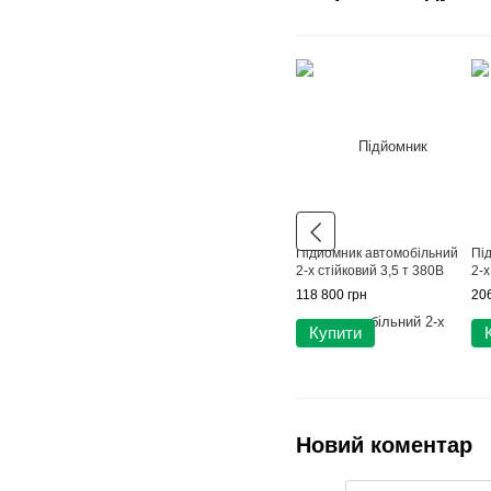
Підйомник автомобільний
Пі
2-х стійковий 3,5 т 380В
2-х
118 800 грн
206
Купити
Новий коментар