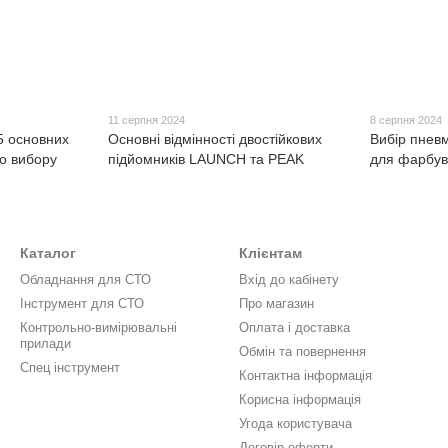
11 серпня 2024
8 серпня 2024
5 основних
Основні відмінності двостійкових
Вибір пнев
о вибору
підйомників LAUNCH та PEAK
для фарбув
Каталог
Клієнтам
Обладнання для СТО
Вхід до кабінету
Інструмент для СТО
Про магазин
Контрольно-вимірювальні
Оплата і доставка
прилади
Обмін та повернення
Спец інструмент
Контактна інформація
Корисна інформація
Угода користувача
Договір оферти