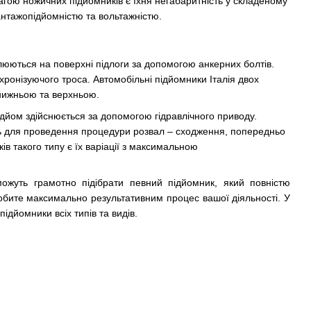
агою ножичних підйомників є їхня негабаритність у складеному
антажопідйомністю та вольтажністю.
плюються на поверхні підлоги за допомогою анкерних болтів.
хронізуючого троса. Автомобільні підйомники Італія двох
 нижньою та верхньою.
ідйом здійснюється за допомогою гідравлічного приводу.
дуть для проведення процедури розвал – сходження, попередньо
 такого типу є їх варіації з максимальною
можуть грамотно підібрати певний підйомник, який повністю
обите максимально результативним процес вашої діяльності. У
дйомники всіх типів та видів.