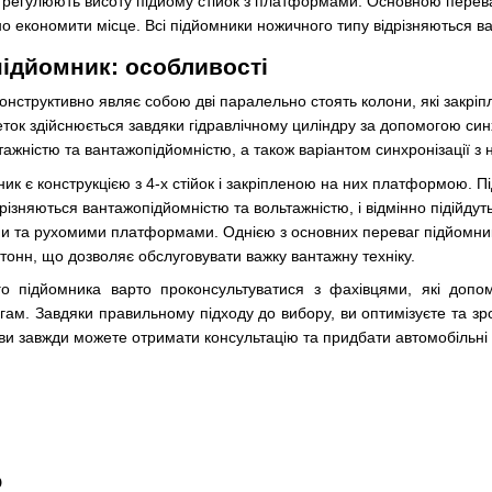
 і регулюють висоту підйому стійок з платформами. Основною перев
но економити місце. Всі підйомники ножичного типу відрізняються в
підйомник: особливості
конструктивно являє собою дві паралельно стоять колони, які закрі
еток здійснюється завдяки гідравлічному циліндру за допомогою син
ьтажністю та вантажопідйомністю, а також варіантом синхронізації з
ник є конструкцією з 4-х стійок і закріпленою на них платформою. П
дрізняються вантажопідйомністю та вольтажністю, і відмінно підій
 та рухомими платформами. Однією з основних переваг підйомників
тонн, що дозволяє обслуговувати важку вантажну техніку.
го підйомника варто проконсультуватися з фахівцями, які допо
ам. Завдяки правильному підходу до вибору, ви оптимізуєте та зр
ви завжди можете отримати консультацію та придбати автомобільні пі
о