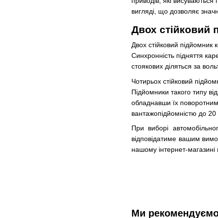
приводів, які висуваються
вигляді, що дозволяє знач
Двох стійковий 
Двох стійковий підйомник 
Синхронність підняття кар
стоякових діляться за вол
Чотирьох стійковий підйом
Підйомники такого типу ві
обладнавши їх поворотними
вантажопідйомністю до 20 
При виборі автомобільно
відповідатиме вашим вимог
нашому інтернет-магазині 
Ми рекомендуєм