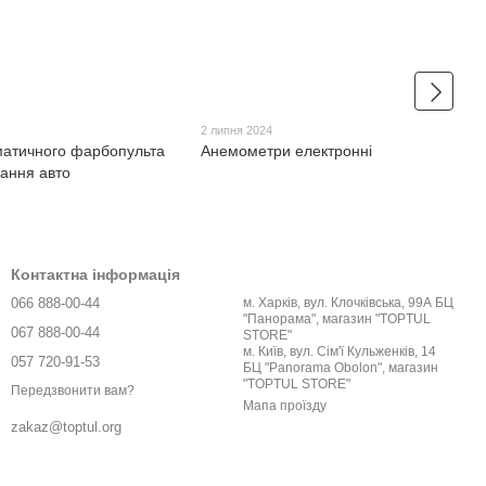
2 липня 2024
матичного фарбопульта
Анемометри електронні
ання авто
Контактна інформація
066 888-00-44
м. Харків, вул. Клочківська, 99А БЦ
"Панорама", магазин "TOPTUL
067 888-00-44
STORE"
м. Київ, вул. Сім'ї Кульженків, 14
057 720-91-53
БЦ "Panorama Obolon", магазин
"TOPTUL STORE"
Передзвонити вам?
Мапа проїзду
zakaz@toptul.org