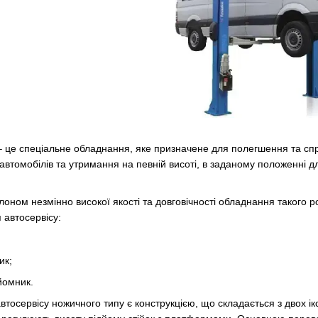
– це спеціальне обладнання, яке призначене для полегшення та сп
 автомобілів та утримання на певній висоті, в заданому положенні
лоном незмінно високої якості та довговічності обладнання такого род
я автосервісу:
ик;
йомник.
автосервісу ножичного типу є конструкцією, що складається з двох ік