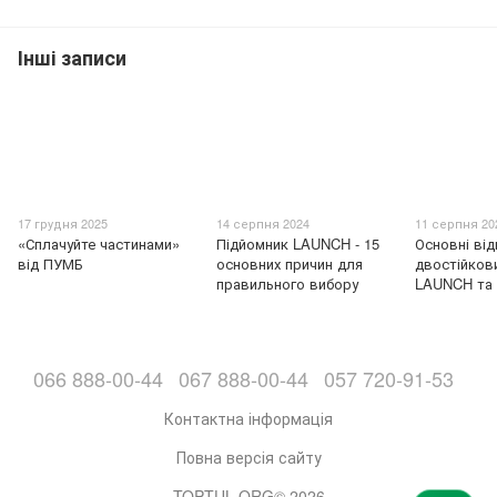
Інші записи
17 грудня 2025
14 серпня 2024
11 серпня 20
«Сплачуйте частинами»
Підйомник LAUNCH - 15
Основні від
від ПУМБ
основних причин для
двостійков
правильного вибору
LAUNCH та
066 888-00-44
067 888-00-44
057 720-91-53
Контактна інформація
Повна версія сайту
TOPTUL.ORG© 2026