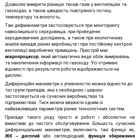
Дозволяє виміряти різницю тисків газів у вентиляціях та
газоходах, а також швидкість повітряного потоку,
температуру та вологість.
Такі дифманометри застосовуються при моніторингу
навколишнього середовища, при проведенні
аеродинамічних досліджень, а також при екологічному
аналізі викидів різних виробництв і при постійному контролі
вентиляції виробничих приміщень. Пристрій має
мікропроцесор
, який автоматично веде облік вимірювань
та накопичення інформації по газоходу. Усі отримані
відомості про результати роботи відображаються на
дисплеї.
Диференційні манометри з упевненістю можна віднести до
тієї групи приладів, яка є необхідною і широко
застосовується на сучасних виробництвах та
підприємствах. Тиск можна вважати одним із
найважливіших параметрів різних технологічних систем.
Прилади такого роду прості в роботі і абсолютно не
вимогливі до частого обслуговування. Більшість сучасних
диференціальних манометрів, включають такі функції як,
ЖК – дисплей
або світлодіодний,
функція збереження