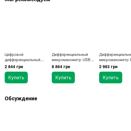
Цифровой
Дифференциальный
Дифференциальн
дифференциальный
микроманометр USB,
микроманометр 
манометр USB, ±10
±2,49 кПа BENETECH
±10 кПа BENETE
2 844 грн
8 864 грн
2 983 грн
кПа BENETECH
GM505
GM510
GT5101-10KPA
Купить
Купить
Купить
Обсуждение