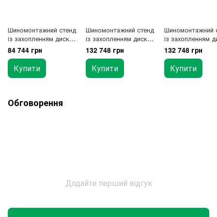
Шиномонтажний стенд
Шиномонтажний стенд
Шиномонтажний 
із захопленням диска
із захопленням диска
із захопленням д
11 "-26"
від 10 "до 26"
від 10 "до 26"
84 744 грн
132 748 грн
132 748 грн
Купити
Купити
Купити
Обговорення
Додайте перший відгук