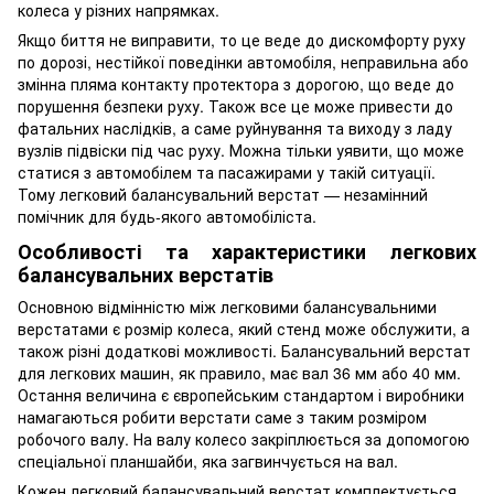
колеса у різних напрямках.
Якщо биття не виправити, то це веде до дискомфорту руху
по дорозі, нестійкої поведінки автомобіля, неправильна або
змінна пляма контакту протектора з дорогою, що веде до
порушення безпеки руху. Також все це може привести до
фатальних наслідків, а саме руйнування та виходу з ладу
вузлів підвіски під час руху. Можна тільки уявити, що може
статися з автомобілем та пасажирами у такій ситуації.
Тому легковий балансувальний верстат — незамінний
помічник для будь-якого автомобіліста.
Особливості та характеристики легкових
балансувальних верстатів
Основною відмінністю між легковими балансувальними
верстатами є розмір колеса, який стенд може обслужити, а
також різні додаткові можливості. Балансувальний верстат
для легкових машин, як правило, має вал 36 мм або 40 мм.
Остання величина є європейським стандартом і виробники
намагаються робити верстати саме з таким розміром
робочого валу. На валу колесо закріплюється за допомогою
спеціальної планшайби, яка загвинчується на вал.
Кожен легковий балансувальний верстат комплектується