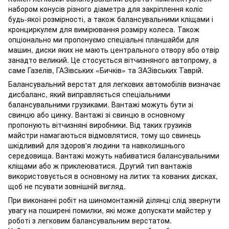
набором конусів різного діаметра для закріплення коліс
будь-якої розмірності, а також балансувальними кліщами і
кронциркулем для вимірювання розміру колеса. Також
опціонально ми пропонуємо спеціальні планшайби для
машин, диски яких не мають центрального отвору або отвір
занадто великий. Це стосується вітчизняного автопрому, а
саме Газелів, ГАЗівських «Бичків» та ЗАЗівських Таврій.
Балансувальний верстат для легкових автомобілів визначає
дисбаланс, який виправляється спеціальними
балансувальними грузиками. Вантажі можуть бути зі
свинцю або цинку. Вантажі зі свинцю в основному
пропонують вітчизняні виробники. Від таких грузиків
майстри намагаються відмовлятися, тому що свинець
шкідливий для здоров'я людини та навколишнього
середовища. Вантажі можуть набиватися балансувальними
кліщами або ж приклеюватися. Другий тип вантажів
використовується в основному на литих та кованих дисках,
щоб не псувати зовнішній вигляд.
При виконанні робіт на шиномонтажній ділянці слід звернути
увагу на поширені помилки, які може допускати майстер у
роботі з легковим балансувальним верстатом.