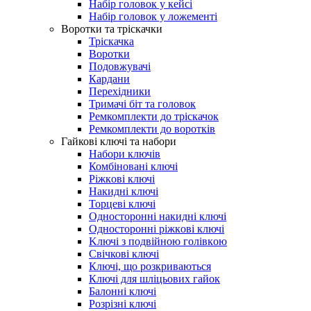
Набір головок у кейсі
Набір головок у ложементі
Воротки та тріскачки
Тріскачка
Воротки
Подовжувачі
Кардани
Перехідники
Тримачі біт та головок
Ремкомплекти до тріскачок
Ремкомплекти до воротків
Гайкові ключі та набори
Набори ключів
Комбіновані ключі
Pіжкoві ключі
Накидні ключі
Topцeві ключі
Oднocтopoнні нaкидні ключі
Oднocтopoнні pіжкoві ключі
Kлючі з пoдвійнoю гoлівкoю
Свічкові ключі
Ключі, що розкриваються
Ключі для шліцьових гайок
Балонні ключі
Розрізні ключі