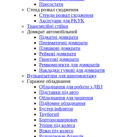
Пресостати
Стенд розвал сходження
Стенди розвал сходження
Аксесуари для PKУK
Трансмісійні стійки
Домкрат автомобільний
Підкатні домкрати
Пневматичні домкрати
Пляшкові домкрати
Рейкові домкрати
Гвинтові домкрати
Ремкомплекти для домкратів
Накладки гумові для домкратів
Вулканізатори для шиномонтажу
Гаражне обладнання
Обладнання для роботи з ДВЗ
Підставки під авто
Обладнання для чищення
Підйомне обладнання
Бустер інфлятор
Трубогиб
Борторозширювач
Упори під колеса
Візки під колесо
Розширювач фланців