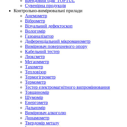
Брендовий одяг TOPTUL
Сувенірна продукція
Контрольно-вимірювальні прилади
Анемометр
Віброметр
Візуальний дефектоскоп
Вологомір
Газоаналізатор
Диференціальний мікроманометр
Вимірювач поверхневого опору
Кабельний тестер
Люксметр
Мегаомметр
Тахометр
Тепловізор
Термогігрометр
Термометр
Тестер електромагнітного випромінювання
Товщиномір
Шумомір
Енергометр
Дальномір
Вимірювач алкоголю
Динамометр
Твердомір металу