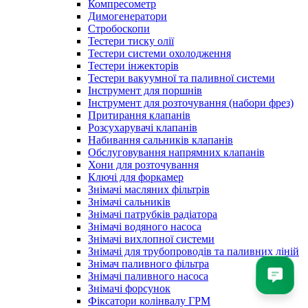
Компресометр
Димогенератори
Стробоскопи
Тестери тиску олії
Тестери системи охолодження
Тестери інжекторів
Тестери вакуумної та паливної системи
Інструмент для поршнів
Інструмент для розточування (набори фрез)
Притирання клапанів
Розсухарувачі клапанів
Набивання сальників клапанів
Обслуговування напрямних клапанів
Хони для розточування
Ключі для форкамер
Знімачі масляних фільтрів
Знімачі сальників
Знімачі патрубків радіатора
Знімачі водяного насоса
Знімачі вихлопної системи
Знімачі для трубопроводів та паливних ліній
Знімач паливного фільтра
Знімачі паливного насоса
Знімaчі форсунок
Фіксатори колінвалу ГРМ