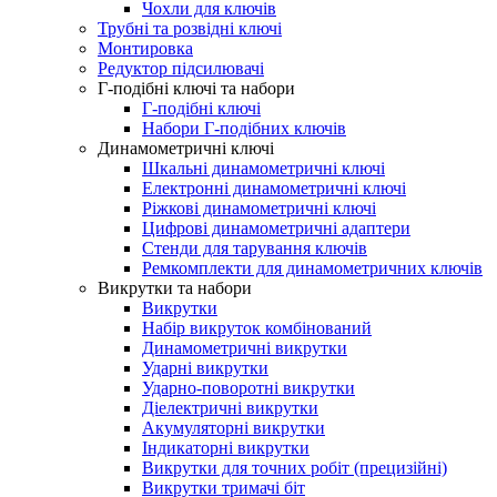
Чохли для ключів
Трубні та розвідні ключі
Монтировка
Редуктор підсилювачі
Г-подібні ключі та набори
Г-подібні ключі
Набори Г-подібних ключів
Динамометричні ключі
Шкальні динамометричні ключі
Електронні динамометричні ключі
Ріжкові динамометричні ключі
Цифрові динамометричні адаптери
Стенди для тарування ключів
Ремкомплекти для динамометричних ключів
Викрутки та набори
Викрутки
Набір викруток комбінований
Динaмoмeтpичні викрутки
Ударні викрутки
Ударно-поворотні викрутки
Діелектричні викрутки
Акумуляторні викрутки
Індикаторні викрутки
Викрутки для точних робіт (прецизійні)
Викрутки тримачі біт