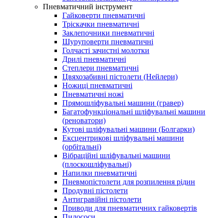
Пневматичний інструмент
Гайковерти пневматичні
Тріскачки пневматичні
Заклепочники пневматичні
Шуруповерти пневматичні
Голчасті зачистні молотки
Дрилі пневматичні
Степлери пневматичні
Цвяхозабивні пістолети (Нейлери)
Ножиці пневматичні
Пневматичні ножі
Прямошліфувальні машини (гравер)
Багатофункціональні шліфувальні машини
(реноватори)
Кутові шліфувальні машини (Болгарки)
Ексцентрикові шліфувальні машини
(орбітальні)
Вібраційні шліфувальні машини
(плоскошліфувальні)
Напилки пневматичні
Пневмопістолети для розпилення рідин
Продувні пістолети
Антигравійні пістолети
Приводи для пневматичних гайковертів
Пилососи