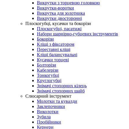
Викрутки з торцевою головкою
Викрутки-воротки
Викрутка для золотника
Викрутки двосторонні
Плоскогубці, кусачки та бокорізи
Плоскогубці, пасатижі
Набори шарнірно-губцевих інструментів
Бокорізи
Кліщі з фіксатором
Переставні кліщі
Кліщі балансувальні
Кусачки торцеві
Болторізи
Кабелерізи
Тонкогубці
Круглогубці
Знімачі стопорних кілець
Знімачі стопорних шайб
Слюсарний інструмент
Молотки та кувалди
Заклепочники
Виколотки
Зубила
Пробійники
Кернери