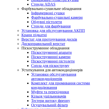
Стенди ADAS
Фарбувально-сушильне обладнання
Інфрачервоні сушки
Фарбувально-сушильні камери
Обдувні пістолети
Стенди для фарбування
Установка для обслуговування АКПП
Крани підкатні
Верстат для проточування дисків
Дископравильний верстат
Піcкocтpуминнe обладнання
Піскоструминні апарати
Піскоструминні камери
Піскоструминні пістолети
Сопла для піскоструму
Устаткування для автокондиціонерів
Установки обслуговування
автокондиціонерів
Комплект для промивання системи
кондиціювання
Муфти та перехідники
Кільця ущільнювачів
Тестери витоку фреону
Осушувальний фільтр