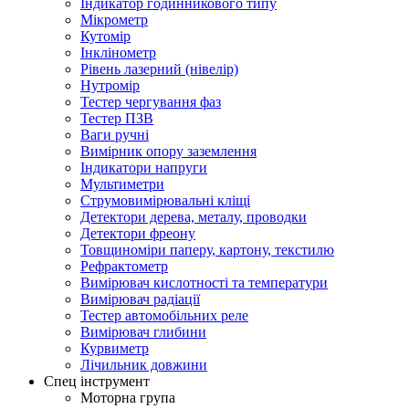
Індикатор годинникового типу
Мікрометр
Кутомір
Інклінометр
Рівень лазерний (нівелір)
Нутромір
Тестер чергування фаз
Тестер ПЗВ
Ваги ручні
Вимірник опору заземлення
Індикатори напруги
Мультиметри
Струмовимірювальні кліщі
Детектори дерева, металу, проводки
Детектори фреону
Товщиноміри паперу, картону, текстилю
Рефрактометр
Вимірювач кислотності та температури
Вимірювач радіації
Тестер автомобільних реле
Вимірювач глибини
Курвиметр
Лічильник довжини
Спец інструмент
Моторна група