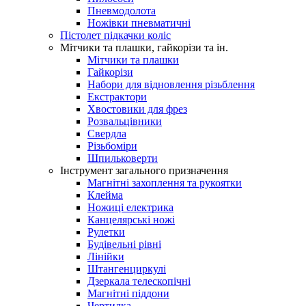
Пневмодолота
Ножівки пневматичні
Пістолет підкачки коліс
Мітчики та плашки, гайкорізи та ін.
Мітчики та плашки
Гайкорізи
Набори для відновлення різьблення
Екстрактори
Хвостовики для фрез
Розвальцівники
Свердла
Різьбоміри
Шпильковерти
Інструмент загального призначення
Магнітні захоплення та рукоятки
Клейма
Ножиці електрика
Канцелярські ножі
Рулетки
Будівельні рівні
Лінійки
Штангенциркулі
Дзеркала телескопічні
Магнітні піддони
Чертилка