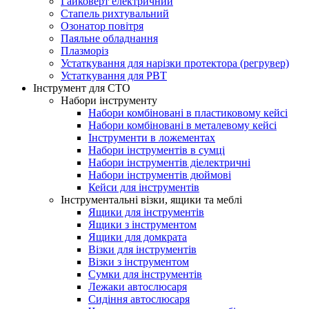
Гайковерт електричний
Стапель рихтувальний
Озонатор повітря
Паяльне обладнання
Плазморіз
Устаткування для нарізки протектора (регрувер)
Устаткування для РВТ
Інструмент для СТО
Набори інструменту
Набори комбіновані в пластиковому кейсі
Набори комбіновані в металевому кейсі
Інструменти в ложементах
Набори інструментів в сумці
Набори інструментів діелектричні
Набори інструментів дюймові
Кейси для інcтpумeнтів
Інструментальні візки, ящики та меблі
Ящики для інструментів
Ящики з інструментом
Ящики для домкрата
Візки для інструментів
Візки з інструментом
Сумки для інструментів
Лежаки автослюсаря
Сидіння автослюсаря