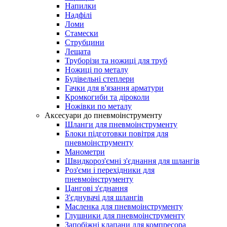
Напилки
Надфілі
Ломи
Стамески
Струбцини
Лещата
Труборізи та ножиці для труб
Ножиці по металу
Будівельні степлери
Гачки для в'язання арматури
Кромкогиби та діроколи
Ножівки по металу
Аксесуари до пневмоінструменту
Шланги для пневмоінструменту
Блоки підготовки повітря для
пневмоінструменту
Манометри
Швидкороз'ємні з'єднання для шлангів
Роз'єми і перехідники для
пневмоінструменту
Цангові з'єднання
З'єднувачі для шлангів
Масленка для пневмоінструменту
Глушники для пневмоінструменту
Запобіжні клапани для компресора