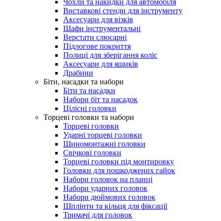
Чохли та накидки для автомобіля
Виставкові стенди для інструменту
Аксесуари для візків
Шафи інструментальні
Верстати слюсарні
Підлогове покриття
Полиці для зберігання коліс
Аксесуари для ящиків
Драбини
Біти, насадки та набори
Біти та насадки
Набори біт та насадок
Цілісні головки
Торцеві головки та набори
Торцеві головки
Ударні торцеві головки
Шиномонтажні головки
Свічкові головки
Торцеві головки під монтировку
Головки для пошкоджених гайок
Набори головок на планці
Набори ударних головок
Набори дюймових головок
Шплінти та кільця для фіксації
Тримачі для головок