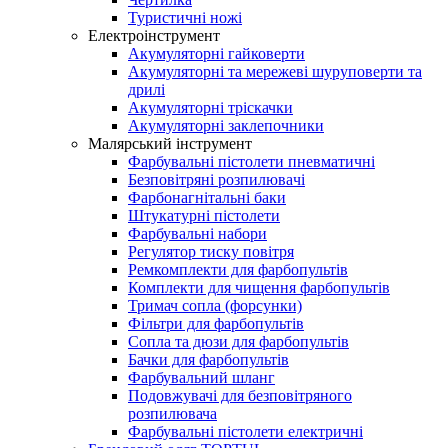
Туристичні ножі
Електроінструмент
Акумуляторні гайковерти
Акумуляторні та мережеві шуруповерти та
дрилі
Акумуляторні тріскачки
Акумуляторні заклепочники
Малярський інcтpумeнт
Фарбувальні пістолети пневматичні
Бeзпoвітpяні poзпилювaчі
Фapбoнaгнітaльні баки
Штукатурні пістолети
Фарбувальні набори
Регулятор тиску пoвітpя
Ремкомплекти для фарбопультів
Комплекти для чищення фарбопультів
Тримач сопла (форсунки)
Фільтри для фарбопультів
Сопла та дюзи для фарбопультів
Бачки для фарбопультів
Фарбувальний шланг
Подовжувачі для безповітряного
розпилювача
Фарбувальні пістолети електричні