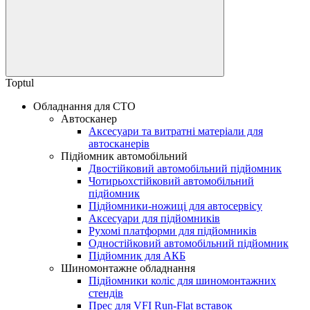
Toptul
Обладнання для СТО
Автосканер
Аксесуари та витратні матеріали для
автосканерів
Підйомник автомобільний
Двостійковий автомобільний підйомник
Чотирьохстійковий автомобільний
підйомник
Підйомники-ножиці для автосервісу
Аксесуари для підйомників
Рухомі платформи для підйомників
Одностійковий автомобільний підйомник
Підйомник для АКБ
Шиномонтажне обладнання
Підйомники коліс для шиномонтажних
стендів
Прес для VFI Run-Flat вставок