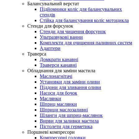
Балансувальний верстат
Підйомники коліс для балансувальних
стендів
Стійка для балансування коліс мотоцикла
Стенди для форсунок
Стенди для чищення форсунок
Ультразвукові ванни
Комплекти для очищення паливних систем
Адаптери
Траверса
Домкрати канавні
Траверси канавні
Обладнання для заміни мастила
Маслонагнітачі
Установки для заміни оливи
Піддони для зливання оливи
Насоси для бочок
Маслянки
Шприц маслянки
Шприци маслозаливні
Шланги для шприц-маслянок
Вирви для заливки мастила
Пістолети для герметика
Поршневі компресори
Компресорні головки