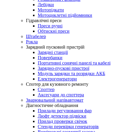
Лебідки
Мотопідкати
Мотоциклетні підйомники
Гідравлічні преси
Преси ручні
Обтискні преси
Штабелер
Рокла
Зарядний пусковий пристрій
Зарядні станції
Повербанки
Портативні сонячні панелі та кабелі
Зарядно-пускові пристрої
Модуль зарядки та розрядки АКБ
Електрогенератори
Спотер для кузовного ремонту
Споттер
Аксесуари до споттера
Зварювальний напівавтомат
Діагностичне обладнання
Прилади регулювання фар
Люфт детектор підвіски
Прилад проверки свічок
Стенди перевірки генераторів
Вимірювачі геометрії кузова