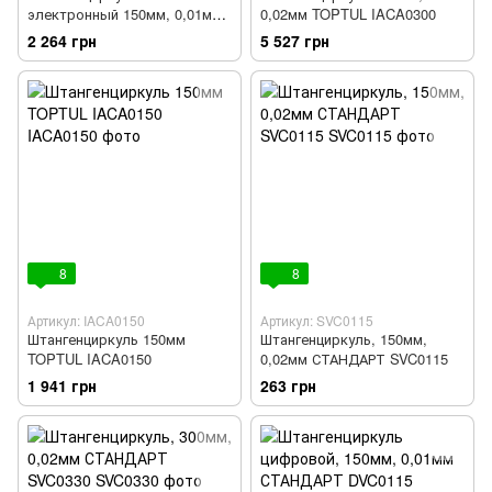
электронный 150мм, 0,01мм
0,02мм TOPTUL IACA0300
TOPTUL IACC1150
2 264 грн
5 527 грн
8
8
Артикул: IACA0150
Артикул: SVC0115
Штангенциркуль 150мм
Штангенциркуль, 150мм,
TOPTUL IACA0150
0,02мм СТАНДАРТ SVC0115
1 941 грн
263 грн