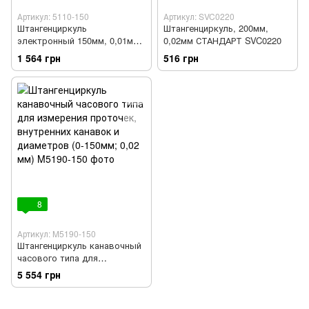
Артикул: 5110-150
Артикул: SVC0220
Штангенциркуль
Штангенциркуль, 200мм,
электронный 150мм, 0,01мм
0,02мм СТАНДАРТ SVC0220
PROTESTER 5110-150
1 564 грн
516 грн
8
Артикул: M5190-150
Штангенциркуль канавочный
часового типа для
измерения проточек,
5 554 грн
внутренних канавок и
диаметров (0-150мм; 0,02 мм)