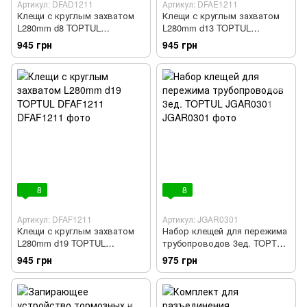
Артикул: DFAD1211
Артикул: DFAE1211
Клещи с круглым захватом
Клещи с круглым захватом
L280mm d8 TOPTUL
L280mm d13 TOPTUL
DFAD1211
DFAE1211
945 грн
945 грн
8
8
Артикул: DFAF1211
Артикул: JGAR0301
Клещи с круглым захватом
Набор клещей для пережима
L280mm d19 TOPTUL
трубопроводов 3ед. TOPTUL
DFAF1211
JGAR0301
945 грн
975 грн