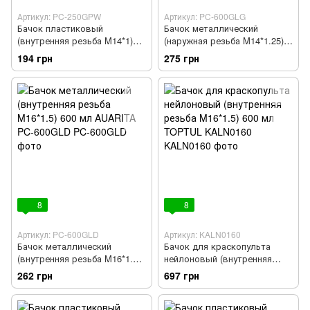
Артикул: PC-250GPW
Артикул: PC-600GLG
Бачок пластиковый
Бачок металлический
(внутренняя резьба M14*1)
(наружная резьба M14*1.25)
250 мл AUARITA PC-250GPW
600 мл AUARITA PC-600GLG
194 грн
275 грн
8
8
Артикул: PC-600GLD
Артикул: KALN0160
Бачок металлический
Бачок для краскопульта
(внутренняя резьба M16*1.5)
нейлоновый (внутренняя
600 мл AUARITA PC-600GLD
резьба M16*1.5) 600 мл
262 грн
697 грн
TOPTUL KALN0160