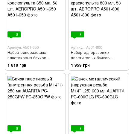
8
8
Артикул: A501-650
Артикул: A501-800
Набор одноразовых
Набор одноразовых
пластиковых бачков
пластиковых бачков
(стаканов) для краскопульта
(стаканов) для краскопульта
1 819 грн
1 959 грн
650 мл, 50 шт. AEROPRO
800 мл, 50 шт. AEROPRO
A501-650
A501-800
8
8