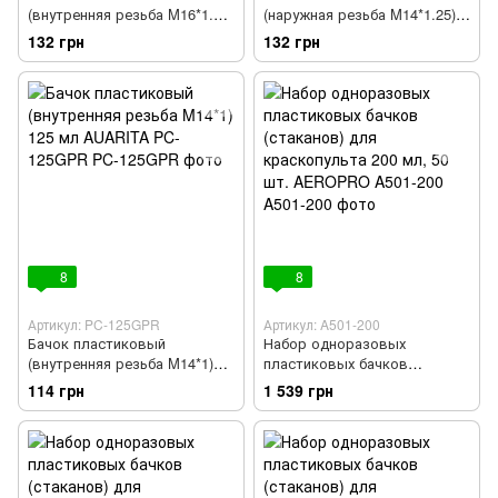
(внутренняя резьба M16*1.5)
(наружная резьба M14*1.25)
600 мл AUARITA PC-600GPP
600 мл AUARITA PC-600GPB
132 грн
132 грн
8
8
Артикул: PC-125GPR
Артикул: A501-200
Бачок пластиковый
Набор одноразовых
(внутренняя резьба M14*1)
пластиковых бачков
125 мл AUARITA PC-125GPR
(стаканов) для краскопульта
114 грн
1 539 грн
200 мл, 50 шт. AEROPRO
A501-200