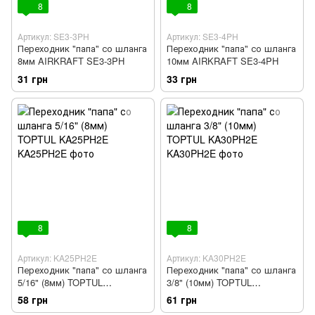
8
8
Артикул: SE3-3PH
Артикул: SE3-4PH
Переходник "папа" со шланга
Переходник "папа" со шланга
8мм AIRKRAFT SE3-3PH
10мм AIRKRAFT SE3-4PH
31 грн
33 грн
8
8
Артикул: KA25PH2E
Артикул: KA30PH2E
Переходник "папа" со шланга
Переходник "папа" со шланга
5/16" (8мм) TOPTUL
3/8" (10мм) TOPTUL
KA25PH2E
KA30PH2E
58 грн
61 грн