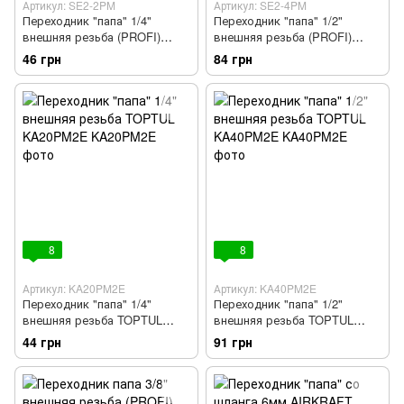
Артикул: SE2-2PM
Артикул: SE2-4PM
Переходник "папа" 1/4"
Переходник "папа" 1/2"
внешняя резьба (PROFI)
внешняя резьба (PROFI)
AIRKRAFT. Made in Italy. SE2-
AIRKRAFT Made in Italy. SE2-
46 грн
84 грн
2PM
4PM
8
8
Артикул: KA20PM2E
Артикул: KA40PM2E
Переходник "папа" 1/4"
Переходник "папа" 1/2"
внешняя резьба TOPTUL
внешняя резьба TOPTUL
KA20PM2E
KA40PM2E
44 грн
91 грн