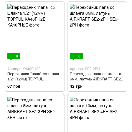
8
8
Артикул: KA40PH2E
Артикул: SE2-2PH
Переходник "папа" со шланга
Переходник папа со шланга
1/2" (12мм) TOPTUL
6мм, латунь AIRKRAFT SE2-
KA40PH2E
2PH
67 грн
42 грн