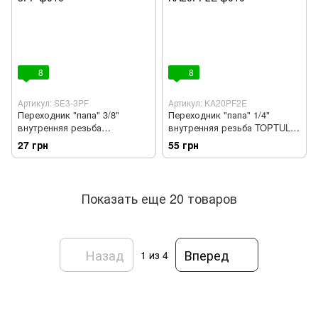
8
8
Артикул: SE3-3PF
Артикул: KA20PF2E
Переходник "папа" 3/8"
Переходник "папа" 1/4"
внутренняя резьба
внутренняя резьба TOPTUL
AIRKRAFT SE3-3PF
KA20PF2E
27 грн
55 грн
Показать еще 20 товаров
Назад
Вперед
1
из 4