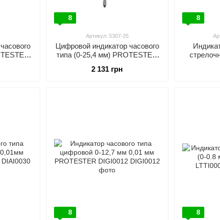
8
8
0
Артикул: 5307-25
Ар
часового
Цифровой индикатор часового
Индикат
ROTESTER
типа (0-25,4 мм) PROTESTER
стрелоч
5307-25
PROTE
2 131 грн
8
8