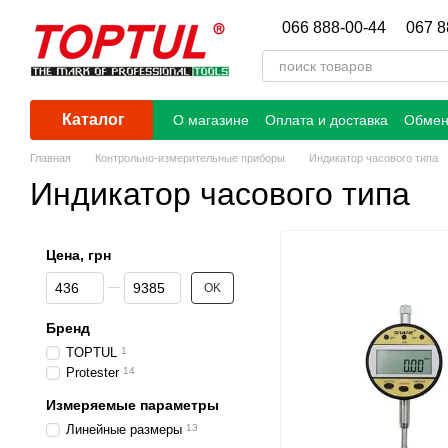
Перейти к основному контенту
066 888-00-44
067 8
Каталог
О магазине
Оплата и доставка
Обмен
Главная
Контрольно-измерительные приборы
Индикатор часового типа
Индикатор часового типа
Цена, грн
От Цена, грн
До Цена, грн
OK
Бренд
TOPTUL
1
Protester
14
Измеряемые параметры
Линейные размеры
13