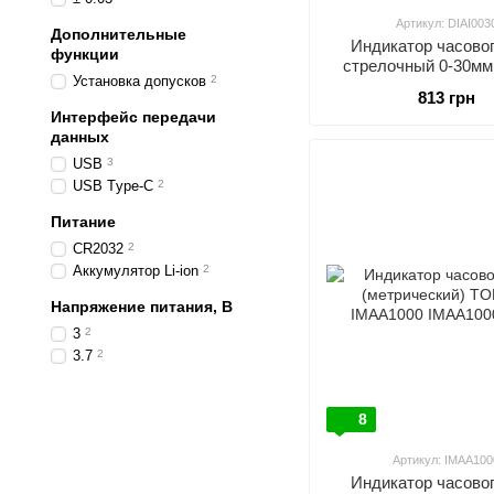
Артикул: DIAI003
Дополнительные
Индикатор часовог
функции
стрелочный 0-30мм
Установка допусков
2
PROTESTER DIA
813 грн
Интерфейс передачи
данных
USB
3
USB Tуpe-C
2
Питание
CR2032
2
Аккумулятор Li‑ion
2
Напряжение питания, В
3
2
3.7
2
8
Артикул: IMAA100
Индикатор часовог