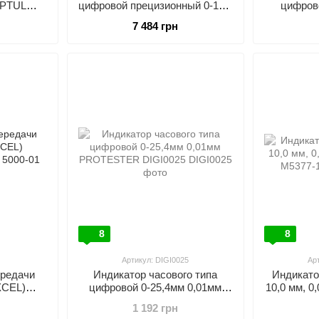
OPTUL
цифровой прецизионный 0-12,7
цифров
мм 0,001 мм, IP65
беспровод
7 484 грн
PROTESTER HPDI-0127
мм, IP65
8
8
1
Артикул: DIGI0025
Ар
ередачи
Индикатор часового типа
Индикатор
XCEL)
цифровой 0-25,4мм 0,01мм
10,0 мм, 
0-01
PROTESTER DIGI0025
1 192 грн