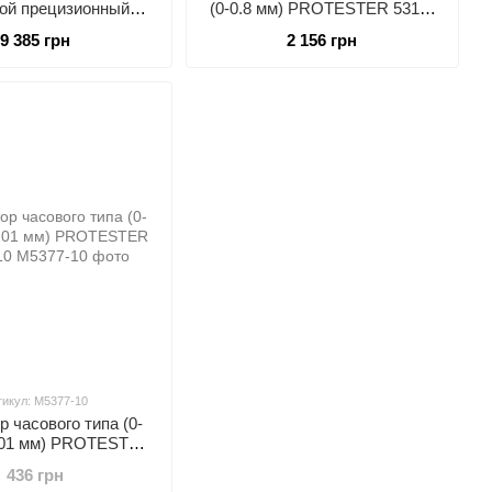
ой прецизионный
(0-0.8 мм) PROTESTER 5312-
ной 0-12,7 мм 0,001
08
9 385 грн
2 156 грн
 PROTESTER WHPDI-
0127
тикул: M5377-10
 часового типа (0-
0,01 мм) PROTESTER
M5377-10
436 грн