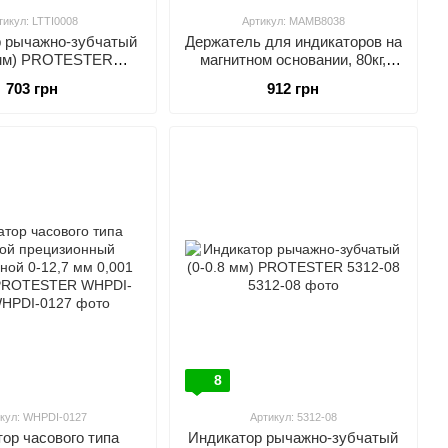
тикул: LTTI0008
Артикул: MAMB8038
 рычажно-зубчатый
Держатель для индикаторов на
 мм) PROTESTER
магнитном основании, 80кг,
LTTI0008
380мм PROTESTER
703 грн
912 грн
MAMB8038
8
кул: WHPDI-0127
Артикул: 5312-08
ор часового типа
Индикатор рычажно-зубчатый