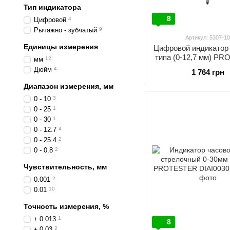
Тип индикатора
8
Цифровой
4
Рычажно - зубчатый
9
Артикул: 5307-1
Единицы измерения
Цифровой индикатор 
типа (0-12,7 мм) P
мм
12
5307-10
Дюйм
4
1 764 грн
Диапазон измерения, мм
0 - 10
3
0 - 25
1
0 - 30
1
0 - 12.7
4
0 - 25.4
2
0 - 0.8
2
Чувствительность, мм
0.001
2
0.01
10
Точность измерения, %
± 0.013
1
8
± 0.03
2