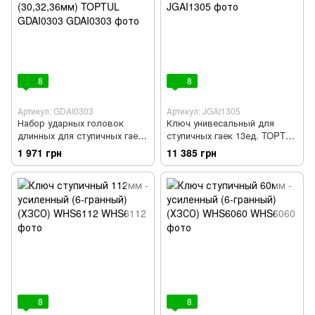
8
8
Артикул: GDAI0303
Артикул: JGAI1305
Набор ударных головок
Ключ унивесальный для
длинных для ступичных гаек
ступичных гаек 13ед. TOPTUL
1/2" 12-гр. 3 ед. (30,32,36мм)
JGAI1305
1 971 грн
11 385 грн
TOPTUL GDAI0303
8
8