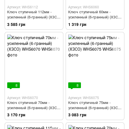
Артикул: WHS6112
Артикул: WHS6060
Ключ ступичный 112мм -
Ключ ступичный 60мм -
усиленный (6-гранный) (ХЗСО)
усиленный (6-гранный) (ХЗСО)
WHS6112
WHS6060
3 585 грн
1 319 грн
8
8
Артикул: WHS6070
Артикул: WHS6075
Ключ ступичный 70мм -
Ключ ступичный 75мм -
усиленный (6-гранный) (ХЗСО)
усиленный (6-гранный) (ХЗСО)
WHS6070
WHS6075
3 170 грн
3 083 грн