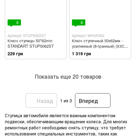
8
8
Артикул: STUP5062ST
Артикул: WHS5062
Ключ ступицы 50*62mm
Ключ ступичный 50х62мм -
STANDART STUP5062ST
усиленный (8-гранный) (ХЗСО)
WHS5062
229 грн
1 319 грн
Показать еще 20 товаров
Назад
Вперед
1
из 3
Ступица автомобиля является важным компонентом
подвески, обеспечивающим вращение колеса. Для многих
ремонтных работ необходимо снять ступицу, что требует
использования специальных инструментов, таких как