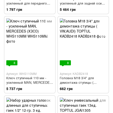
усиленный для переднего
усиленный для задней оси
колеса IVECO Daily 35C/35S
MAN, MERCEDES (ХЗСО)
1 797 грн
5 464 грн
(ХЗСО) WHS063ID
WHS101MRA
8
8
Артикул: WHS110MM
Артикул: KADB2418
Ключ ступичный 110 мм -
Головка М18 3/4" для
усиленный MAN, MERCEDES
демонтажа ступицы (
(ХЗСО) WHS110MM
VW,AUDI) TOPTUL KADB2418
5 737 грн
662 грн