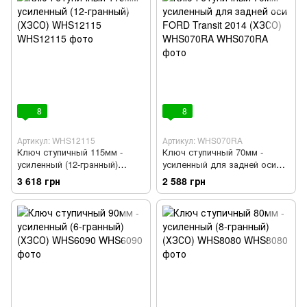
8
8
Артикул: WHS12115
Артикул: WHS070RA
Ключ ступичный 115мм -
Ключ ступичный 70мм -
усиленный (12-гранный)
усиленный для задней оси
(ХЗСО) WHS12115
FORD Transit 2014 (ХЗСО)
3 618 грн
2 588 грн
WHS070RA