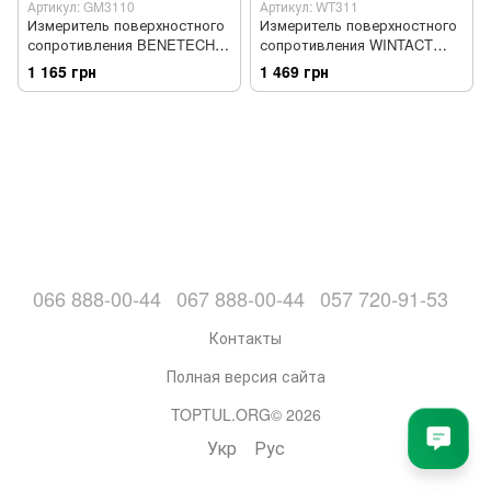
Артикул: GM3110
Артикул: WT311
Измеритель поверхностного
Измеритель поверхностного
сопротивления BENETECH
сопротивления WINTACT
GM3110
WT311
1 165 грн
1 469 грн
066 888-00-44
067 888-00-44
057 720-91-53
Контакты
Полная версия сайта
TOPTUL.ORG© 2026
Укр
Рус