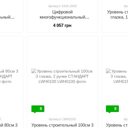
Артикул: 5420-2000
Ар
Цифровой
Уровень с
льный
многофункциональный
глазка,
агнитный,
измеритель уровня, складной
4 057 грн
(2 секции, 2000 мм)
) оси
PROTESTER 5420-2000
21-3
8
8
0
Артикул: LWH0100
Ар
й 80см 3
Уровень строительный 100см 3
Уровень с