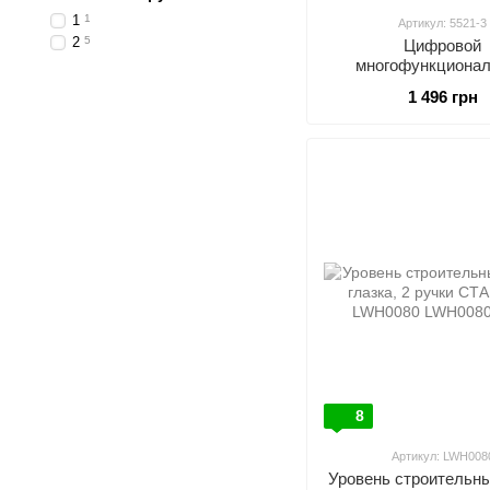
1
1
Артикул: 5521-3
2
5
Цифровой
многофункциона
измеритель уровня м
1 496 грн
складной (3 секции), одна
(4х90°)/две (±60°
PROTESTER 55
8
Артикул: LWH008
Уровень строительны