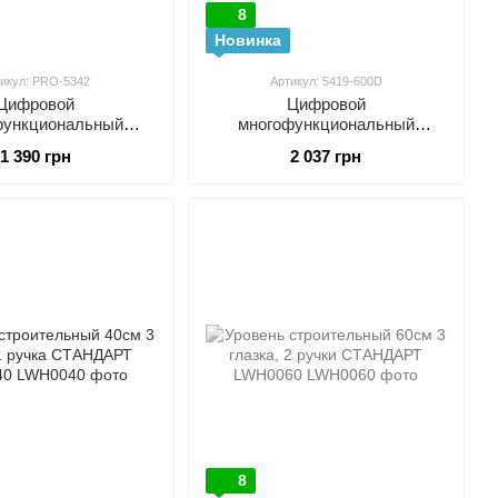
8
Новинка
икул: PRO-5342
Артикул: 5419-600D
Цифровой
Цифровой
функциональный
многофункциональный
ь уровня с лазером
измеритель уровня с лазером
1 390 грн
2 037 грн
ROTESTER PRO-5342
(4х90°/600мм) PROTESTER
5419-600D
8