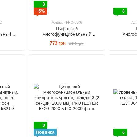
8
−5%
8
0D
Артикул: PRO-5346
Арт
Цифровой
льный
многофункциональный
много
вня
измеритель уровня (4*90°, 2
измерител
773 грн
814 грн
OTESTER
магнита) PROTESTER PRO-
(4*90°) P
5346
8
Новинка
8