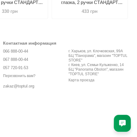
 2 ручки СТАНДАРТ
глазка, 2 ручки СТАНДАРТ
LWH0150
LWH0200
330 грн
433 грн
Контактная информация
066 888-00-44
г. Харьков, ул. Клочковская, 99А
БЦ "Панорама", магазин "TOPTUL
067 888-00-44
STORE"
г. Киев, ул. Семьи Кульженко, 14
057 720-91-53
БЦ "Panorama Obolon", магазин
"TOPTUL STORE"
Перезвонить вам?
Карта проезда
zakaz@toptul.org