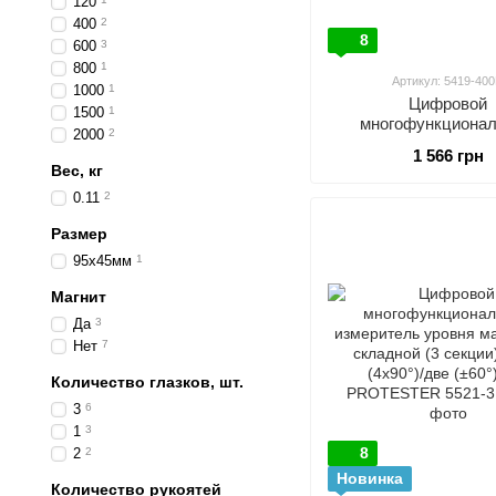
120
400
2
8
600
3
800
1
Артикул: 5419-40
1000
1
Цифровой
1500
1
многофункциона
2000
2
измеритель уро
1 566 грн
(4*90°/400мм) PR
Вес, кг
5419-400D
0.11
2
Размер
95x45мм
1
Магнит
Да
3
Нет
7
Количество глазков, шт.
3
6
1
3
8
2
2
Новинка
Количество рукоятей