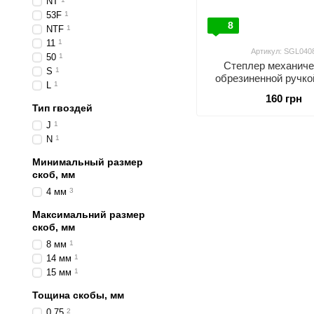
NT
53F
1
8
NTF
1
11
1
Артикул: SGL040
50
1
Степлер механиче
S
1
обрезиненной ручко
L
1
(под скобу 0,7мм) 
160 грн
SGL0408
Тип гвоздей
J
1
N
1
Минимальный размер
скоб, мм
4 мм
3
Максимальний размер
скоб, мм
8 мм
1
14 мм
1
15 мм
1
Тощина скобы, мм
0.75
2