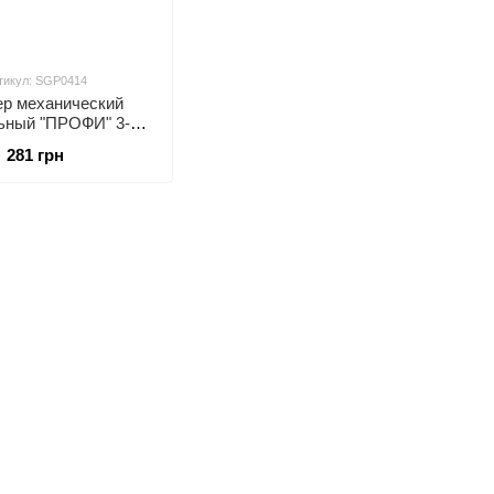
тикул: SGP0414
р механический
ьный "ПРОФИ" 3-в-1
, 4-14мм (под скобу
281 грн
СТАНДАРТ SGP0414