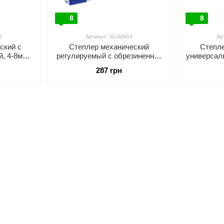
8
8
8
Артикул: SGA0414
Ар
ский с
Степлер механический
Степле
й, 4-8мм
регулируемый с обрезиненной
универсал
СТАНДАРТ
ручкой, 4-14мм (под скобу
(П, U, Т)
287 грн
0,7мм) СТАНДАРТ SGA0414
1,2мм) 