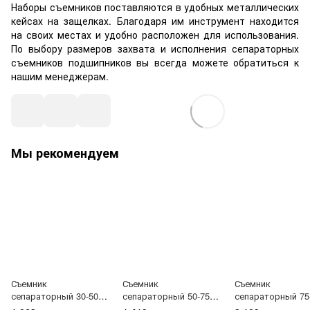
Наборы съемников поставляются в удобных металлических
кейсах на защелках. Благодаря им инструмент находится
на своих местах и удобно расположен для использования.
По выбору размеров захвата и исполнения сепараторных
съемников подшипников вы всегда можете обратиться к
нашим менеджерам.
Мы рекомендуем
Съемник
Съемник
Съемник
сепараторный 30-50мм
сепараторный 50-75мм
сепараторный 75
TOPTUL JEAD0305
TOPTUL JEAD0508
105мм TOPTUL