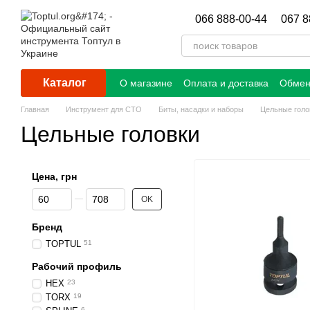
Перейти к основному контенту
066 888-00-44
067 8
Каталог
О магазине
Оплата и доставка
Обмен
Главная
Инструмент для СТО
Биты, насадки и наборы
Цельные голо
Цельные головки
Цена, грн
От Цена, грн
До Цена, грн
OK
Бренд
TOPTUL
51
Рабочий профиль
HEX
23
TORX
19
6