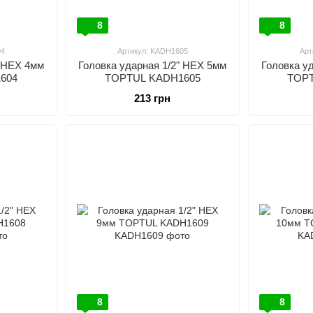
8
8
04
Артикул: KADH1605
Арт
" HEX 4мм
Головка ударная 1/2" HEX 5мм
Головка у
604
TOPTUL KADH1605
TOPT
213 грн
8
8