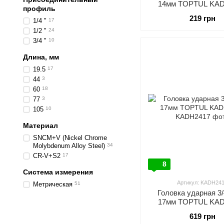
14мм TOPTUL KA
профиль
219 грн
1/4 "
17
1/2 "
24
3/4 "
10
Длина, мм
19.5
17
44
3
60
18
77
3
105
10
Материал
SNCM+V (Nickel Chrome
Molybdenum Alloy Steel)
34
CR-V+S2
17
8
Система измерения
Артикул: KADH24
Метрическая
51
Головка ударная 3
17мм TOPTUL KA
619 грн