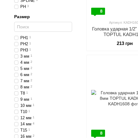
SPLINE
PH
3
8
Размер
Артикул: KADH16
Головка ударная 1/2
TOPTUL KADH1
PH1
1
213 грн
PH2
1
PH3
1
3 мм
1
4 мм
2
5 мм
2
6 мм
2
7 мм
2
8 мм
2
T8
1
9 мм
1
10 мм
1
T10
1
12 мм
1
14 мм
4
T15
1
8
16 мм
2