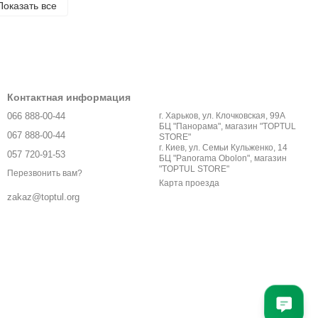
Показать все
Контактная информация
066 888-00-44
г. Харьков, ул. Клочковская, 99А
БЦ "Панорама", магазин "TOPTUL
067 888-00-44
STORE"
г. Киев, ул. Семьи Кульженко, 14
057 720-91-53
БЦ "Panorama Obolon", магазин
"TOPTUL STORE"
Перезвонить вам?
Карта проезда
zakaz@toptul.org