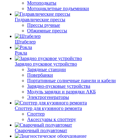
Мотоподкаты
Мотоциклетные подъемники
Гидравлические прессы
Прессы ручные
Обжимные прессы
Штабелер
Рокла
Зарядно пусковое устройство
Зарядные станции
Повербанки
Портативные солнечные панели и кабели
Зарядно-пусковые устройства
Модуль зарядки и разрядки АКБ
Электрогенераторы
Споттер для кузовного ремонта
Споттер
Aкceccуapы к cпoттepу
Сварочный полуавтомат