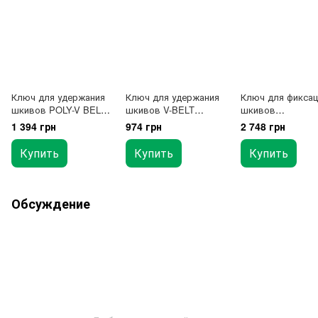
Ключ для удержания
Ключ для удержания
Ключ для фиксац
шкивов POLY-V BELT
шкивов V-BELT
шкивов
TOPTUL JDAG1437
TOPTUL JDAF1437
универсальный 1
1 394 грн
974 грн
2 748 грн
TOPTUL JGAI110
Купить
Купить
Купить
Обсуждение