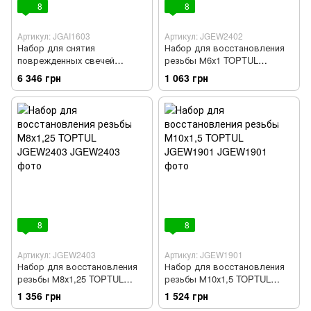
8
8
Артикул: JGAI1603
Артикул: JGEW2402
Набор для снятия
Набор для восстановления
поврежденных свечей
резьбы М6х1 TOPTUL
накаливания и
JGEW2402
6 346 грн
1 063 грн
восстановления резьбы
16ед. TOPTUL JGAI1603
8
8
Артикул: JGEW2403
Артикул: JGEW1901
Набор для восстановления
Набор для восстановления
резьбы М8х1,25 TOPTUL
резьбы М10х1,5 TOPTUL
JGEW2403
JGEW1901
1 356 грн
1 524 грн