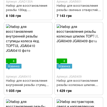
Артикул: JGAD130A
Артикул: JGAI5601
Набор для восстановления
Набор для восстановления
резьбы 130ед.
резьбы свечных отверстий
(M5,M6,M8,M10,M12) TOPTUL
56ед. TOPTUL JGAI5601
8 108 грн
7 143 грн
JGAD130A
8
8
Новинка
Новинка
Артикул: JGAI0410
Артикул: JGAI0409
Набор для восстановления
Набор для восстановления
внутренней резьбы ступицы
резьбы колесных шпилек
колеса 4ед. TOPTUL
TOPTUL JGAI0409
1 035 грн
1 429 грн
JGAI0410