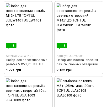
8
8
Артикул: JGEW1401
Артикул: JGEW0901
Набор для восстановления
Набор для восстановления
резьбы М12х1,75 TOPTUL
резьбы свечных отверстий
JGEW1401
М14х1,25 TOPTUL JGEW0901
1 771 грн
2 132 грн