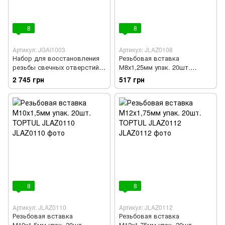
8
8
Артикул: JGAI1003
Артикул: JLAZ0108
Набор для воcстановления
Резьбовая вставка
резьбы свечных отверстий
М8х1,25мм упак. 20шт.
10ед. TOPTUL JGAI1003
TOPTUL JLAZ0108
2 745 грн
517 грн
8
8
Артикул: JLAZ0110
Артикул: JLAZ0112
Резьбовая вставка
Резьбовая вставка
М10х1,5мм упак. 20шт.
М12х1,75мм упак. 20шт.